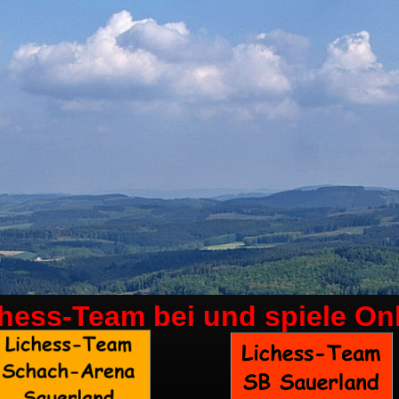
chess-Team bei
und spiele On