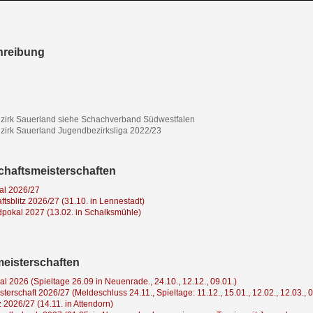
hreibung
zirk Sauerland siehe Schachverband Südwestfalen
irk Sauerland Jugendbezirksliga 2022/23
haftsmeisterschaften
al 2026/27
tsblitz 2026/27 (31.10. in Lennestadt)
pokal 2027 (13.02. in Schalksmühle)
meisterschaften
al 2026 (Spieltage 26.09 in Neuenrade., 24.10., 12.12., 09.01.)
terschaft 2026/27 (Meldeschluss 24.11., Spieltage: 11.12., 15.01., 12.02., 12.03., 0
z 2026/27 (14.11. in Attendorn)