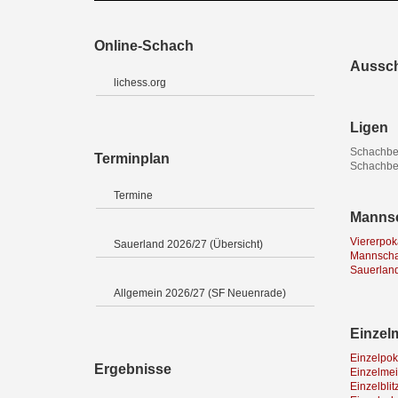
Online-Schach
Aussc
lichess.org
Ligen
Schachbe
Terminplan
Schachbez
Termine
Mannsc
Viererpok
Sauerland 2026/27 (Übersicht)
Mannschaf
Sauerland
Allgemein 2026/27 (SF Neuenrade)
Einzel
Einzelpok
Ergebnisse
Einzelmeis
Einzelblit