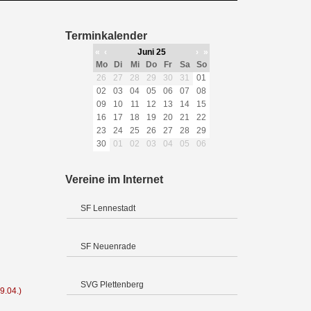
Terminkalender
«
‹
Juni 25
›
»
Mo
Di
Mi
Do
Fr
Sa
So
26
27
28
29
30
31
01
02
03
04
05
06
07
08
09
10
11
12
13
14
15
16
17
18
19
20
21
22
23
24
25
26
27
28
29
30
01
02
03
04
05
06
Vereine im Internet
SF Lennestadt
SF Neuenrade
SVG Plettenberg
9.04.)