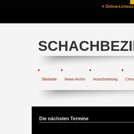
⭐ Online-Lichess
SCHACHBEZI
Startseite
News-Archiv
Ausschreibung
Chro
Die nächsten Termine