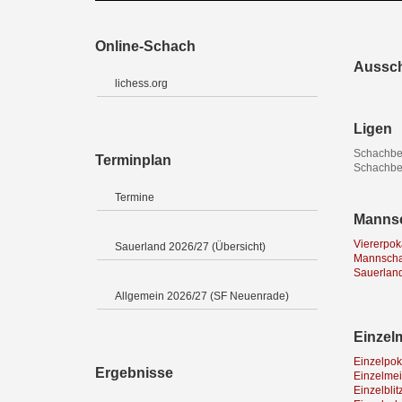
Online-Schach
Aussc
lichess.org
Ligen
Schachbe
Terminplan
Schachbez
Termine
Mannsc
Viererpok
Sauerland 2026/27 (Übersicht)
Mannschaf
Sauerland
Allgemein 2026/27 (SF Neuenrade)
Einzel
Einzelpok
Ergebnisse
Einzelmeis
Einzelblit