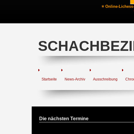
⭐ Online-Lichess
SCHACHBEZI
Startseite
News-Archiv
Ausschreibung
Chro
Die nächsten Termine