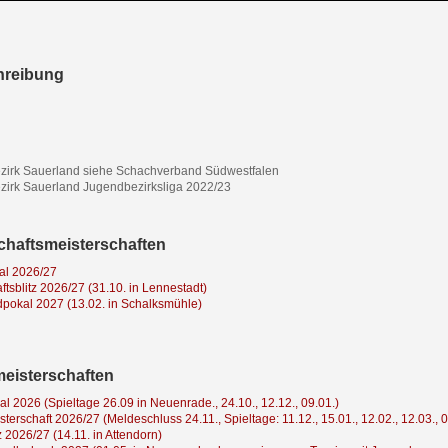
hreibung
zirk Sauerland siehe Schachverband Südwestfalen
irk Sauerland Jugendbezirksliga 2022/23
haftsmeisterschaften
al 2026/27
tsblitz 2026/27 (31.10. in Lennestadt)
pokal 2027 (13.02. in Schalksmühle)
meisterschaften
al 2026 (Spieltage 26.09 in Neuenrade., 24.10., 12.12., 09.01.)
terschaft 2026/27 (Meldeschluss 24.11., Spieltage: 11.12., 15.01., 12.02., 12.03., 0
z 2026/27 (14.11. in Attendorn)