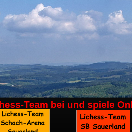
chess-Team bei
und spiele On