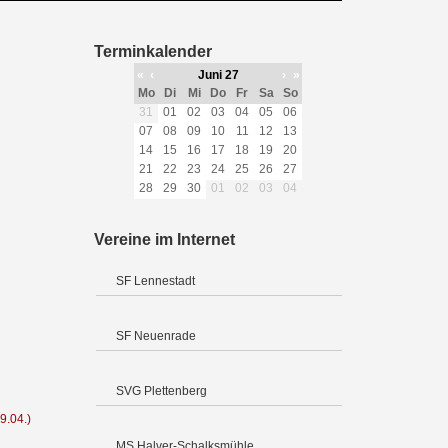
Terminkalender
«
‹
Juni 27
›
»
Mo
Di
Mi
Do
Fr
Sa
So
31
01
02
03
04
05
06
07
08
09
10
11
12
13
14
15
16
17
18
19
20
21
22
23
24
25
26
27
28
29
30
01
02
03
04
Vereine im Internet
SF Lennestadt
SF Neuenrade
SVG Plettenberg
9.04.)
MS Halver-Schalksmühle