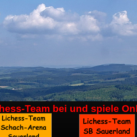
chess-Team bei
und spiele On