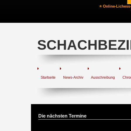
⭐ Online-Lichess
SCHACHBEZI
Startseite
News-Archiv
Ausschreibung
Chro
Die nächsten Termine