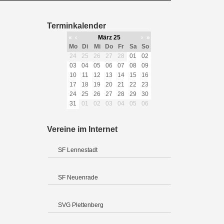
Terminkalender
«
‹
März 25
›
»
Mo
Di
Mi
Do
Fr
Sa
So
24
25
26
27
28
01
02
03
04
05
06
07
08
09
10
11
12
13
14
15
16
17
18
19
20
21
22
23
24
25
26
27
28
29
30
31
01
02
03
04
05
06
Vereine im Internet
SF Lennestadt
SF Neuenrade
SVG Plettenberg