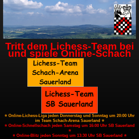
Tritt dem Lichess-Team bei
und spiele Online-Schach
⭐ Online-Lichess-Liga jeden Donnerstag und Sonntag um 20:00 Uhr
im Team Schach-Arena Sauerland ⭐
⭐ Online-Schnellschach jeden Samstag um 16:00 Uhr SB Sauerland
⭐
⭐ Online-Blitz jeden Sonntag um 13:30 Uhr SB Sauerland ⭐