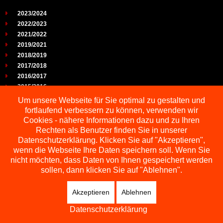
2023/2024
2022/2023
2021/2022
2019/2021
2018/2019
2017/2018
2016/2017
2015/2016
2014/2015
Um unsere Webseite für Sie optimal zu gestalten und
2013/2014
fortlaufend verbessern zu können, verwenden wir
2012/2013
Cookies - nähere Informationen dazu und zu Ihren
2011/2012
Rechten als Benutzer finden Sie in unserer
2010/2011
Datenschutzerklärung. Klicken Sie auf "Akzeptieren",
wenn die Webseite Ihre Daten speichern soll. Wenn Sie
2009/2010
nicht möchten, dass Daten von Ihnen gespeichert werden
sollen, dann klicken Sie auf "Ablehnen".
Akzeptieren
Ablehnen
Copyright © 2026 Schachbezirk Sauerland
DESIGNED BY: AS DESIGNING
Datenschutzerklärung