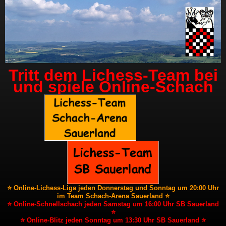
Tritt dem Lichess-Team bei
und spiele Online-Schach
⭐ Online-Lichess-Liga jeden Donnerstag und Sonntag um 20:00 Uhr
im Team Schach-Arena Sauerland ⭐
⭐ Online-Schnellschach jeden Samstag um 16:00 Uhr SB Sauerland
⭐
⭐ Online-Blitz jeden Sonntag um 13:30 Uhr SB Sauerland ⭐