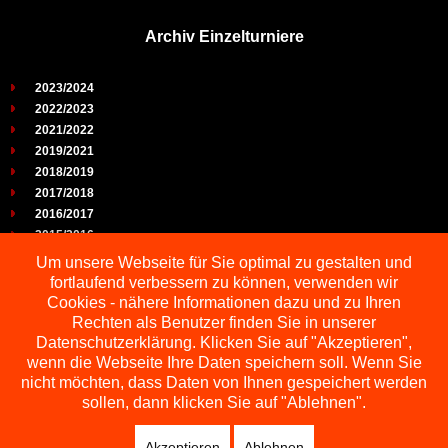
Archiv Einzelturniere
2023/2024
2022/2023
2021/2022
2019/2021
2018/2019
2017/2018
2016/2017
2015/2016
2014/2015
Um unsere Webseite für Sie optimal zu gestalten und
2013/2014
fortlaufend verbessern zu können, verwenden wir
2012/2013
Cookies - nähere Informationen dazu und zu Ihren
2011/2012
Rechten als Benutzer finden Sie in unserer
2010/2011
Datenschutzerklärung. Klicken Sie auf "Akzeptieren",
wenn die Webseite Ihre Daten speichern soll. Wenn Sie
2009/2010
nicht möchten, dass Daten von Ihnen gespeichert werden
sollen, dann klicken Sie auf "Ablehnen".
Akzeptieren
Ablehnen