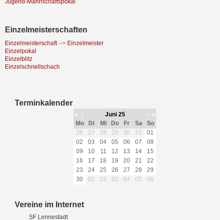
Jugend-Mannschaftspokal
Einzelmeisterschaften
Einzelmeisterschaft
-->
Einzelmeister
Einzelpokal
Einzelblitz
Einzelschnellschach
Terminkalender
«
‹
Juni 25
›
»
Mo
Di
Mi
Do
Fr
Sa
So
26
27
28
29
30
31
01
02
03
04
05
06
07
08
09
10
11
12
13
14
15
16
17
18
19
20
21
22
23
24
25
26
27
28
29
30
01
02
03
04
05
06
Vereine im Internet
SF Lennestadt