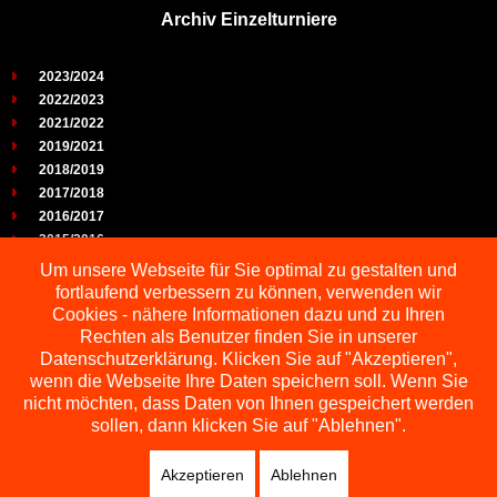
Archiv Einzelturniere
2023/2024
2022/2023
2021/2022
2019/2021
2018/2019
2017/2018
2016/2017
2015/2016
2014/2015
Um unsere Webseite für Sie optimal zu gestalten und
2013/2014
fortlaufend verbessern zu können, verwenden wir
2012/2013
Cookies - nähere Informationen dazu und zu Ihren
2011/2012
Rechten als Benutzer finden Sie in unserer
2010/2011
Datenschutzerklärung. Klicken Sie auf "Akzeptieren",
wenn die Webseite Ihre Daten speichern soll. Wenn Sie
2009/2010
nicht möchten, dass Daten von Ihnen gespeichert werden
sollen, dann klicken Sie auf "Ablehnen".
Akzeptieren
Ablehnen
Copyright © 2026 Schachbezirk Sauerland