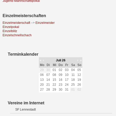
Jugend-Mannschaftspokal
Einzelmeisterschaften
Einzelmeisterschaft
-->
Einzelmeister
Einzelpokal
Einzelblitz
Einzelschnellschach
Terminkalender
«
‹
Juli 26
›
»
Mo
Di
Mi
Do
Fr
Sa
So
29
30
01
02
03
04
05
06
07
08
09
10
11
12
13
14
15
16
17
18
19
20
21
22
23
24
25
26
27
28
29
30
31
01
02
Vereine im Internet
SF Lennestadt