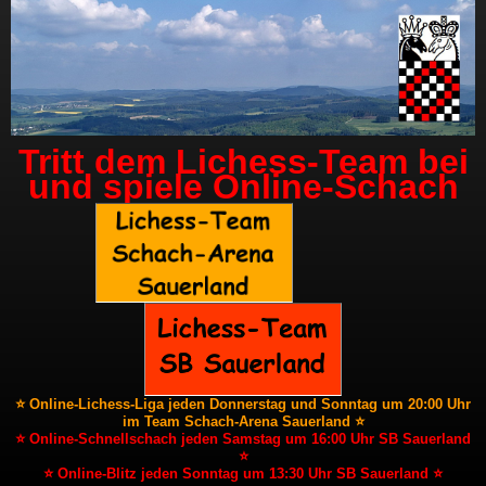
Tritt dem Lichess-Team bei
und spiele Online-Schach
⭐ Online-Lichess-Liga jeden Donnerstag und Sonntag um 20:00 Uhr
im Team Schach-Arena Sauerland ⭐
⭐ Online-Schnellschach jeden Samstag um 16:00 Uhr SB Sauerland
⭐
⭐ Online-Blitz jeden Sonntag um 13:30 Uhr SB Sauerland ⭐