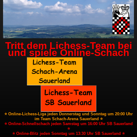
Tritt dem Lichess-Team bei
und spiele Online-Schach
⭐ Online-Lichess-Liga jeden Donnerstag und Sonntag um 20:00 Uhr
im Team Schach-Arena Sauerland ⭐
⭐ Online-Schnellschach jeden Samstag um 16:00 Uhr SB Sauerland
⭐
⭐ Online-Blitz jeden Sonntag um 13:30 Uhr SB Sauerland ⭐