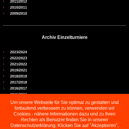
2011/2012
2010/2011
2009/2010
Archiv Einzelturniere
2023/2024
2022/2023
2021/2022
2019/2021
2018/2019
2017/2018
2016/2017
2015/2016
2014/2015
Um unsere Webseite für Sie optimal zu gestalten und
2013/2014
fortlaufend verbessern zu können, verwenden wir
2012/2013
Cookies - nähere Informationen dazu und zu Ihren
2011/2012
Rechten als Benutzer finden Sie in unserer
2010/2011
Datenschutzerklärung. Klicken Sie auf "Akzeptieren",