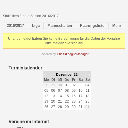
Statistiken für die Saison 2016/2017
2016/2017
Liga
Mannschaften
Paarungsliste
Mehr
Unangemeldet haben Sie keine Berechtigung für die Daten der Vorjahre
Bitte melden Sie sich an!
Powered by
ChessLeagueManager
Terminkalender
«
‹
Dezember 22
›
»
Mo
Di
Mi
Do
Fr
Sa
So
28
29
30
01
02
03
04
05
06
07
08
09
10
11
12
13
14
15
16
17
18
19
20
21
22
23
24
25
26
27
28
29
30
31
01
Vereine im Internet