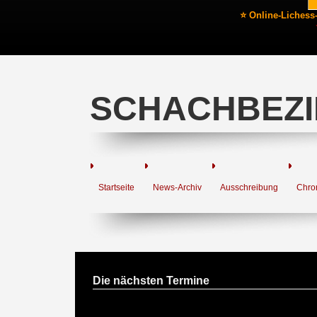
⭐ Online-Lichess
SCHACHBEZI
Startseite
News-Archiv
Ausschreibung
Chro
Die nächsten Termine