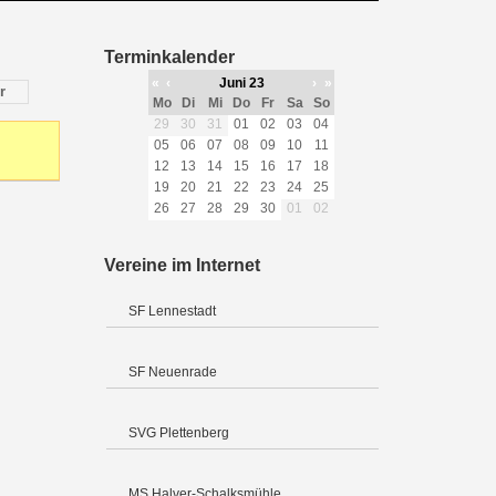
Terminkalender
«
‹
Juni 23
›
»
r
Mo
Di
Mi
Do
Fr
Sa
So
29
30
31
01
02
03
04
05
06
07
08
09
10
11
12
13
14
15
16
17
18
19
20
21
22
23
24
25
26
27
28
29
30
01
02
Vereine im Internet
SF Lennestadt
SF Neuenrade
SVG Plettenberg
MS Halver-Schalksmühle