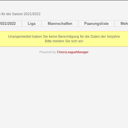
en für die Saison 2021/2022
2021/2022
Liga
Mannschaften
Paarungsliste
Meh
Unangemeldet haben Sie keine Berechtigung für die Daten der Vorjahre
Bitte melden Sie sich an!
Powered by
ChessLeagueManager