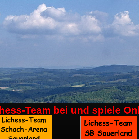
chess-Team bei
und spiele On