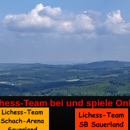
chess-Team bei
und spiele On