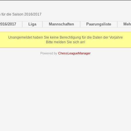
en für die Saison 2016/2017
2016/2017
Liga
Mannschaften
Paarungsliste
Meh
Unangemeldet haben Sie keine Berechtigung für die Daten der Vorjahre
Bitte melden Sie sich an!
Powered by
ChessLeagueManager