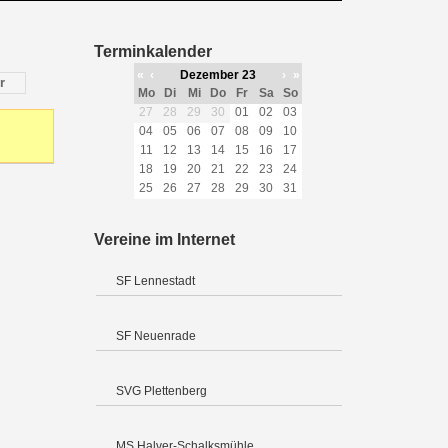
Terminkalender
«
‹
Dezember 23
›
»
r
Mo
Di
Mi
Do
Fr
Sa
So
27
28
29
30
01
02
03
04
05
06
07
08
09
10
11
12
13
14
15
16
17
18
19
20
21
22
23
24
25
26
27
28
29
30
31
Vereine im Internet
SF Lennestadt
SF Neuenrade
SVG Plettenberg
MS Halver-Schalksmühle