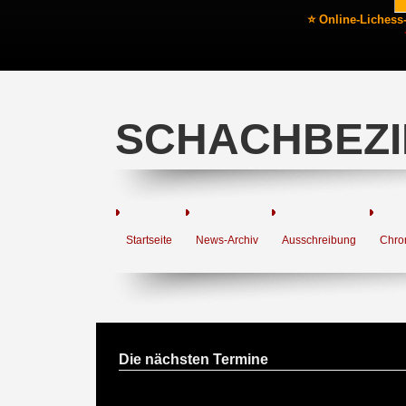
⭐ Online-Lichess
SCHACHBEZI
Startseite
News-Archiv
Ausschreibung
Chro
Die nächsten Termine