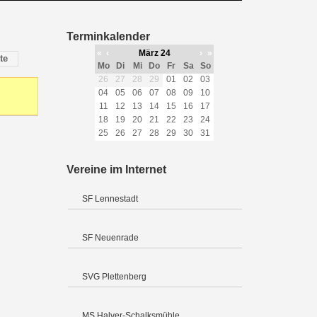
Terminkalender
«
‹
März 24
›
»
te
Mo
Di
Mi
Do
Fr
Sa
So
26
27
28
29
01
02
03
04
05
06
07
08
09
10
11
12
13
14
15
16
17
18
19
20
21
22
23
24
25
26
27
28
29
30
31
Vereine im Internet
SF Lennestadt
SF Neuenrade
SVG Plettenberg
MS Halver-Schalksmühle