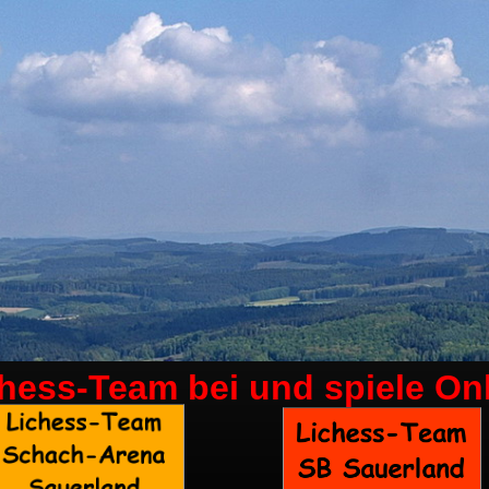
chess-Team bei
und spiele On