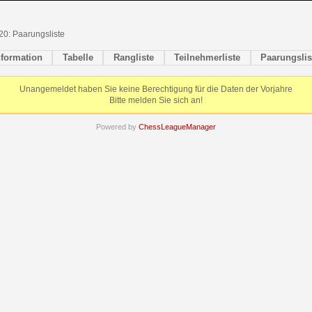
0: Paarungsliste
nformation
Tabelle
Rangliste
Teilnehmerliste
Paarungslis
Unangemeldet haben Sie keine Berechtigung für die Daten der Vorjahre
Bitte melden Sie sich an!
Powered by
ChessLeagueManager