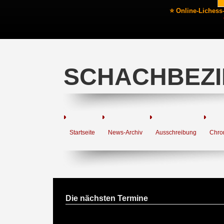
⭐ Online-Lichess
SCHACHBEZI
Startseite
News-Archiv
Ausschreibung
Chro
Die nächsten Termine