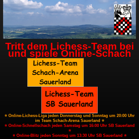
Tritt dem Lichess-Team bei
und spiele Online-Schach
⭐ Online-Lichess-Liga jeden Donnerstag und Sonntag um 20:00 Uhr
im Team Schach-Arena Sauerland ⭐
⭐ Online-Schnellschach jeden Samstag um 16:00 Uhr SB Sauerland
⭐
⭐ Online-Blitz jeden Sonntag um 13:30 Uhr SB Sauerland ⭐