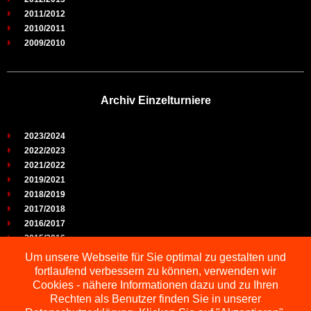
2011/2012
2010/2011
2009/2010
Archiv Einzelturniere
2023/2024
2022/2023
2021/2022
2019/2021
2018/2019
2017/2018
2016/2017
2015/2016
2014/2015
Um unsere Webseite für Sie optimal zu gestalten und
2013/2014
fortlaufend verbessern zu können, verwenden wir
2012/2013
Cookies - nähere Informationen dazu und zu Ihren
2011/2012
Rechten als Benutzer finden Sie in unserer