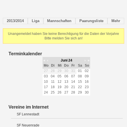
2013/2014
Liga
Mannschaften
Paarungsliste
Mehr
Unangemeldet haben Sie keine Berechtigung für die Daten der Vorjahre
Bitte melden Sie sich an!
Terminkalender
«
‹
Juni 24
›
»
Mo
Di
Mi
Do
Fr
Sa
So
27
28
29
30
31
01
02
03
04
05
06
07
08
09
10
11
12
13
14
15
16
17
18
19
20
21
22
23
24
25
26
27
28
29
30
Vereine im Internet
SF Lennestadt
SF Neuenrade