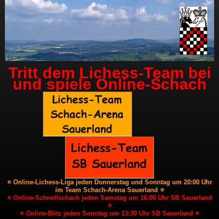
Tritt dem Lichess-Team bei
und spiele Online-Schach
⭐ Online-Lichess-Liga jeden Donnerstag und Sonntag um 20:00 Uhr
im Team Schach-Arena Sauerland ⭐
⭐ Online-Schnellschach jeden Samstag um 16:00 Uhr SB Sauerland
⭐
⭐ Online-Blitz jeden Sonntag um 13:30 Uhr SB Sauerland ⭐