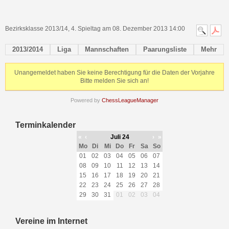
Bezirksklasse 2013/14, 4. Spieltag am 08. Dezember 2013 14:00
2013/2014
Liga
Mannschaften
Paarungsliste
Mehr
Unangemeldet haben Sie keine Berechtigung für die Daten der Vorjahre
Bitte melden Sie sich an!
Powered by
ChessLeagueManager
Terminkalender
«
‹
Juli 24
›
»
Mo
Di
Mi
Do
Fr
Sa
So
01
02
03
04
05
06
07
08
09
10
11
12
13
14
15
16
17
18
19
20
21
22
23
24
25
26
27
28
29
30
31
01
02
03
04
Vereine im Internet