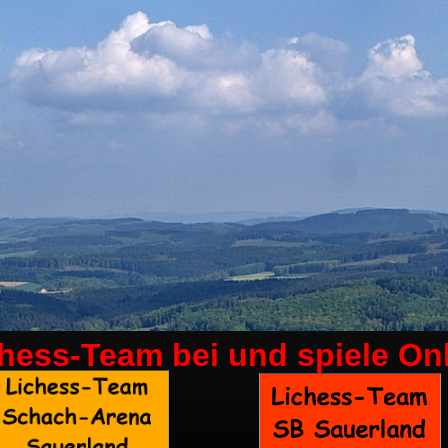
chess-Team bei
und spiele On