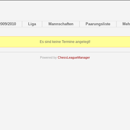
2009/2010
Liga
Mannschaften
Paarungsliste
Meh
Es sind keine Termine angelegt!
Powered by
ChessLeagueManager