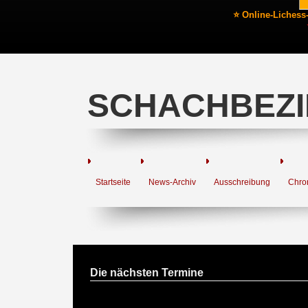
⭐ Online-Lichess
SCHACHBEZI
Startseite
News-Archiv
Ausschreibung
Chro
Die nächsten Termine