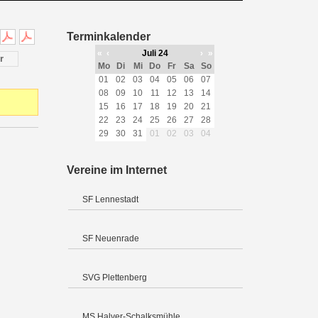
Terminkalender
«
‹
Juli 24
›
»
r
Mo
Di
Mi
Do
Fr
Sa
So
01
02
03
04
05
06
07
08
09
10
11
12
13
14
15
16
17
18
19
20
21
22
23
24
25
26
27
28
29
30
31
01
02
03
04
Vereine im Internet
SF Lennestadt
SF Neuenrade
SVG Plettenberg
MS Halver-Schalksmühle