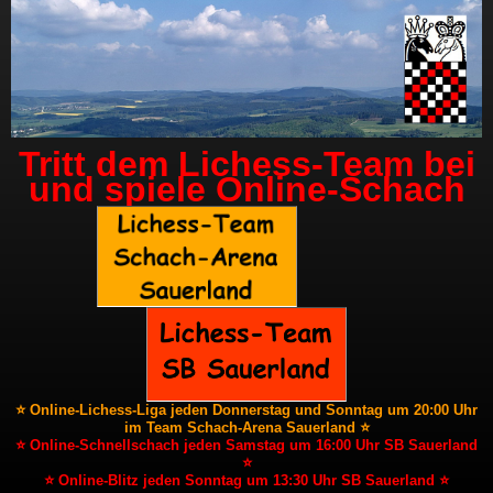
Tritt dem Lichess-Team bei
und spiele Online-Schach
⭐ Online-Lichess-Liga jeden Donnerstag und Sonntag um 20:00 Uhr
im Team Schach-Arena Sauerland ⭐
⭐ Online-Schnellschach jeden Samstag um 16:00 Uhr SB Sauerland
⭐
⭐ Online-Blitz jeden Sonntag um 13:30 Uhr SB Sauerland ⭐