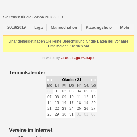
Statistiken für die Saison 2018/2019
2018/2019
Liga
Mannschaften
Paarungsliste
Mehr
Unangemeldet haben Sie keine Berechtigung für die Daten der Vorjahre
Bitte melden Sie sich an!
Powered by
ChessLeagueManager
Terminkalender
«
‹
Oktober 24
›
»
Mo
Di
Mi
Do
Fr
Sa
So
30
01
02
03
04
05
06
07
08
09
10
11
12
13
14
15
16
17
18
19
20
21
22
23
24
25
26
27
28
29
30
31
01
02
03
Vereine im Internet