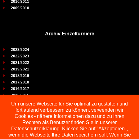
2010/2011
2009/2010
Archiv Einzelturniere
2023/2024
2022/2023
2021/2022
2019/2021
2018/2019
2017/2018
2016/2017
2015/2016
2014/2015
Um unsere Webseite für Sie optimal zu gestalten und
2013/2014
fortlaufend verbessern zu können, verwenden wir
2012/2013
Cookies - nähere Informationen dazu und zu Ihren
2011/2012
Rechten als Benutzer finden Sie in unserer
2010/2011
Datenschutzerklärung. Klicken Sie auf "Akzeptieren",
wenn die Webseite Ihre Daten speichern soll. Wenn Sie
2009/2010