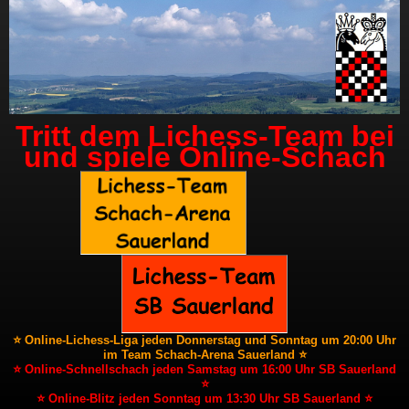
Tritt dem Lichess-Team bei
und spiele Online-Schach
⭐ Online-Lichess-Liga jeden Donnerstag und Sonntag um 20:00 Uhr
im Team Schach-Arena Sauerland ⭐
⭐ Online-Schnellschach jeden Samstag um 16:00 Uhr SB Sauerland
⭐
⭐ Online-Blitz jeden Sonntag um 13:30 Uhr SB Sauerland ⭐