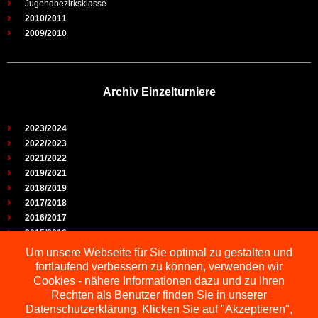
Jugendbezirksklasse
2010/2011
2009/2010
Archiv Einzelturniere
2023/2024
2022/2023
2021/2022
2019/2021
2018/2019
2017/2018
2016/2017
2015/2016
2014/2015
Um unsere Webseite für Sie optimal zu gestalten und
2013/2014
fortlaufend verbessern zu können, verwenden wir
2012/2013
Cookies - nähere Informationen dazu und zu Ihren
2011/2012
Rechten als Benutzer finden Sie in unserer
2010/2011
Datenschutzerklärung. Klicken Sie auf "Akzeptieren",