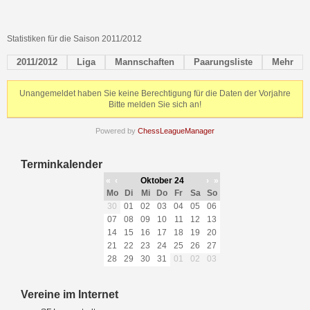
Statistiken für die Saison 2011/2012
2011/2012
Liga
Mannschaften
Paarungsliste
Mehr
Unangemeldet haben Sie keine Berechtigung für die Daten der Vorjahre
Bitte melden Sie sich an!
Powered by
ChessLeagueManager
Terminkalender
«
‹
Oktober 24
›
»
Mo
Di
Mi
Do
Fr
Sa
So
30
01
02
03
04
05
06
07
08
09
10
11
12
13
14
15
16
17
18
19
20
21
22
23
24
25
26
27
28
29
30
31
01
02
03
Vereine im Internet