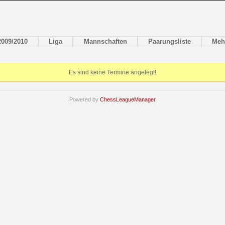
2009/2010
Liga
Mannschaften
Paarungsliste
Meh
Es sind keine Termine angelegt!
Powered by
ChessLeagueManager