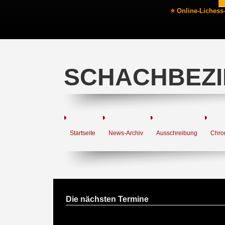
⭐ Online-Lichess
SCHACHBEZI
Startseite
News-Archiv
Ausschreibung
Chro
Die nächsten Termine