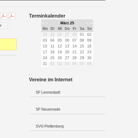
Terminkalender
«
‹
März 25
›
»
r
Mo
Di
Mi
Do
Fr
Sa
So
24
25
26
27
28
01
02
03
04
05
06
07
08
09
10
11
12
13
14
15
16
17
18
19
20
21
22
23
24
25
26
27
28
29
30
31
01
02
03
04
05
06
Vereine im Internet
SF Lennestadt
SF Neuenrade
SVG Plettenberg