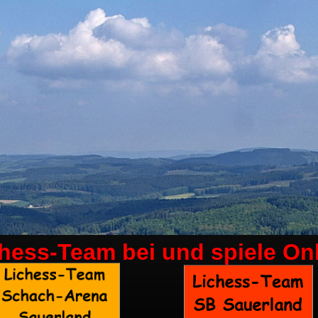
chess-Team bei
und spiele On