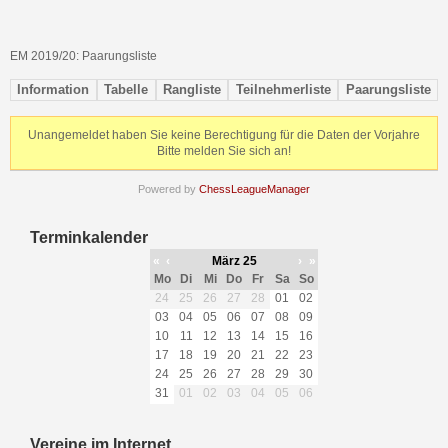
EM 2019/20: Paarungsliste
Information
Tabelle
Rangliste
Teilnehmerliste
Paarungsliste
Unangemeldet haben Sie keine Berechtigung für die Daten der Vorjahre
Bitte melden Sie sich an!
Powered by
ChessLeagueManager
Terminkalender
«
‹
März 25
›
»
Mo
Di
Mi
Do
Fr
Sa
So
24
25
26
27
28
01
02
03
04
05
06
07
08
09
10
11
12
13
14
15
16
17
18
19
20
21
22
23
24
25
26
27
28
29
30
31
01
02
03
04
05
06
Vereine im Internet