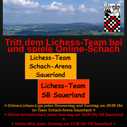
Tritt dem Lichess-Team bei
und spiele Online-Schach
⭐ Online-Lichess-Liga jeden Donnerstag und Sonntag um 20:00 Uhr
im Team Schach-Arena Sauerland ⭐
⭐ Online-Schnellschach jeden Samstag um 16:00 Uhr SB Sauerland
⭐
⭐ Online-Blitz jeden Sonntag um 13:30 Uhr SB Sauerland ⭐