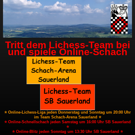
Tritt dem Lichess-Team bei
und spiele Online-Schach
⭐ Online-Lichess-Liga jeden Donnerstag und Sonntag um 20:00 Uhr
im Team Schach-Arena Sauerland ⭐
⭐ Online-Schnellschach jeden Samstag um 16:00 Uhr SB Sauerland
⭐
⭐ Online-Blitz jeden Sonntag um 13:30 Uhr SB Sauerland ⭐