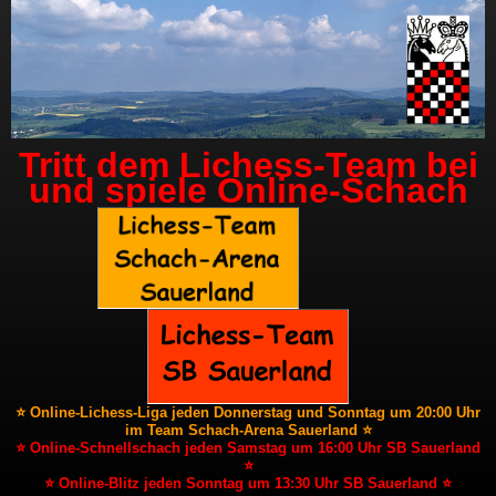
Tritt dem Lichess-Team bei
und spiele Online-Schach
⭐ Online-Lichess-Liga jeden Donnerstag und Sonntag um 20:00 Uhr
im Team Schach-Arena Sauerland ⭐
⭐ Online-Schnellschach jeden Samstag um 16:00 Uhr SB Sauerland
⭐
⭐ Online-Blitz jeden Sonntag um 13:30 Uhr SB Sauerland ⭐