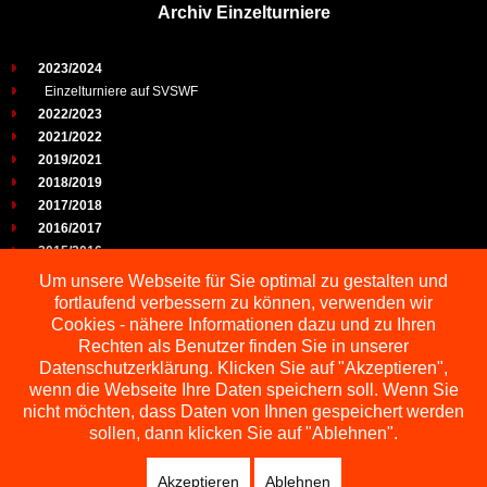
Archiv Einzelturniere
2023/2024
Einzelturniere auf SVSWF
2022/2023
2021/2022
2019/2021
2018/2019
2017/2018
2016/2017
2015/2016
2014/2015
Um unsere Webseite für Sie optimal zu gestalten und
2013/2014
fortlaufend verbessern zu können, verwenden wir
2012/2013
Cookies - nähere Informationen dazu und zu Ihren
2011/2012
Rechten als Benutzer finden Sie in unserer
2010/2011
Datenschutzerklärung. Klicken Sie auf "Akzeptieren",
wenn die Webseite Ihre Daten speichern soll. Wenn Sie
2009/2010
nicht möchten, dass Daten von Ihnen gespeichert werden
sollen, dann klicken Sie auf "Ablehnen".
Akzeptieren
Ablehnen