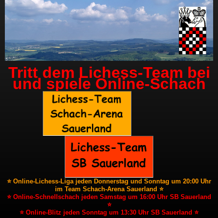
Tritt dem Lichess-Team bei
und spiele Online-Schach
⭐ Online-Lichess-Liga jeden Donnerstag und Sonntag um 20:00 Uhr
im Team Schach-Arena Sauerland ⭐
⭐ Online-Schnellschach jeden Samstag um 16:00 Uhr SB Sauerland
⭐
⭐ Online-Blitz jeden Sonntag um 13:30 Uhr SB Sauerland ⭐