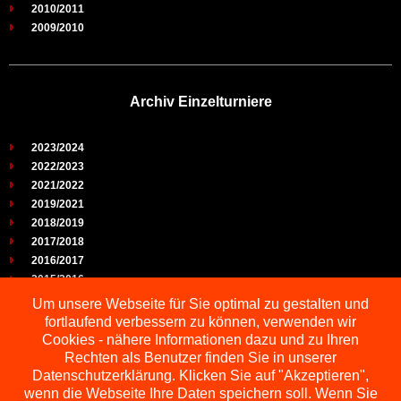
2010/2011
2009/2010
Archiv Einzelturniere
2023/2024
2022/2023
2021/2022
2019/2021
2018/2019
2017/2018
2016/2017
2015/2016
2014/2015
Um unsere Webseite für Sie optimal zu gestalten und
2013/2014
fortlaufend verbessern zu können, verwenden wir
2012/2013
Cookies - nähere Informationen dazu und zu Ihren
2011/2012
Rechten als Benutzer finden Sie in unserer
2010/2011
Datenschutzerklärung. Klicken Sie auf "Akzeptieren",
wenn die Webseite Ihre Daten speichern soll. Wenn Sie
2009/2010