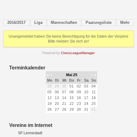
2016/2017
Liga
Mannschaften
Paarungsliste
Mehr
Unangemeldet haben Sie keine Berechtigung für die Daten der Vorjahre
Bitte melden Sie sich an!
Powered by
ChessLeagueManager
Terminkalender
«
‹
Mai 25
›
»
Mo
Di
Mi
Do
Fr
Sa
So
28
29
30
01
02
03
04
05
06
07
08
09
10
11
12
13
14
15
16
17
18
19
20
21
22
23
24
25
26
27
28
29
30
31
01
Vereine im Internet
SF Lennestadt