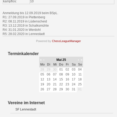
kampflos:
10
Anmeldung bis 12.09.2019 beim BSpL.
R1: 27.09.2019 in Plettenberg
R2: 08.11.2019 in Lüdenscheid
R3: 13.12.2019 in Schalksmühle
R4: 31.01.2020 in Werdohl
R5: 28.02.2020 in Lennestadt
Powered by
ChessLeagueManager
Terminkalender
«
‹
Mai 25
›
»
Mo
Di
Mi
Do
Fr
Sa
So
28
29
30
01
02
03
04
05
06
07
08
09
10
11
12
13
14
15
16
17
18
19
20
21
22
23
24
25
26
27
28
29
30
31
01
Vereine im Internet
SF Lennestadt