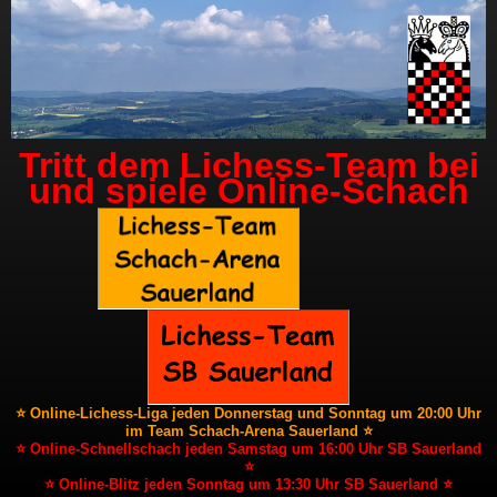
Tritt dem Lichess-Team bei
und spiele Online-Schach
⭐ Online-Lichess-Liga jeden Donnerstag und Sonntag um 20:00 Uhr
im Team Schach-Arena Sauerland ⭐
⭐ Online-Schnellschach jeden Samstag um 16:00 Uhr SB Sauerland
⭐
⭐ Online-Blitz jeden Sonntag um 13:30 Uhr SB Sauerland ⭐