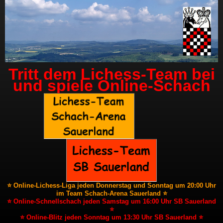
Tritt dem Lichess-Team bei
und spiele Online-Schach
⭐ Online-Lichess-Liga jeden Donnerstag und Sonntag um 20:00 Uhr
im Team Schach-Arena Sauerland ⭐
⭐ Online-Schnellschach jeden Samstag um 16:00 Uhr SB Sauerland
⭐
⭐ Online-Blitz jeden Sonntag um 13:30 Uhr SB Sauerland ⭐