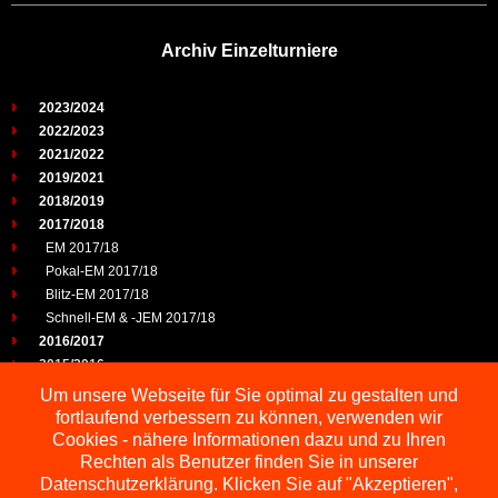
Archiv Einzelturniere
2023/2024
2022/2023
2021/2022
2019/2021
2018/2019
2017/2018
EM 2017/18
Pokal-EM 2017/18
Blitz-EM 2017/18
Schnell-EM & -JEM 2017/18
2016/2017
2015/2016
2014/2015
Um unsere Webseite für Sie optimal zu gestalten und
2013/2014
fortlaufend verbessern zu können, verwenden wir
2012/2013
Cookies - nähere Informationen dazu und zu Ihren
2011/2012
Rechten als Benutzer finden Sie in unserer
2010/2011
Datenschutzerklärung. Klicken Sie auf "Akzeptieren",