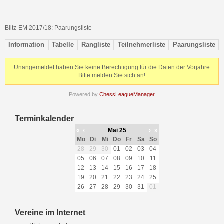
Blitz-EM 2017/18: Paarungsliste
Information
Tabelle
Rangliste
Teilnehmerliste
Paarungsliste
Unangemeldet haben Sie keine Berechtigung für die Daten der Vorjahre
Bitte melden Sie sich an!
Powered by
ChessLeagueManager
Terminkalender
«
‹
Mai 25
›
»
Mo
Di
Mi
Do
Fr
Sa
So
28
29
30
01
02
03
04
05
06
07
08
09
10
11
12
13
14
15
16
17
18
19
20
21
22
23
24
25
26
27
28
29
30
31
01
Vereine im Internet