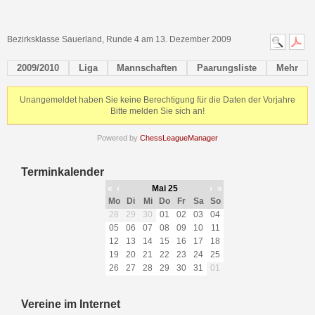
Bezirksklasse Sauerland, Runde 4 am 13. Dezember 2009
2009/2010
Liga
Mannschaften
Paarungsliste
Mehr
Unangemeldet haben Sie keine Berechtigung für die Daten der Vorjahre
Bitte melden Sie sich an!
Powered by
ChessLeagueManager
Terminkalender
«
‹
Mai 25
›
»
Mo
Di
Mi
Do
Fr
Sa
So
28
29
30
01
02
03
04
05
06
07
08
09
10
11
12
13
14
15
16
17
18
19
20
21
22
23
24
25
26
27
28
29
30
31
01
Vereine im Internet