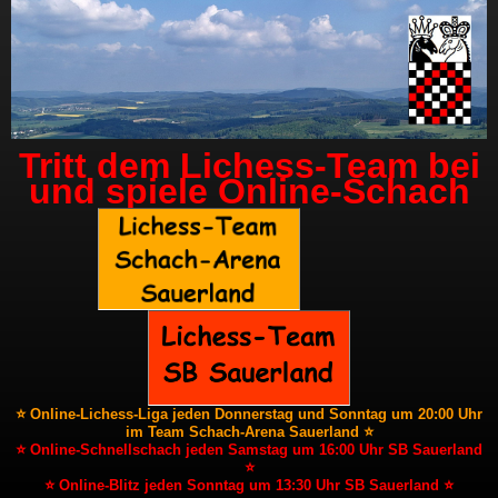
Tritt dem Lichess-Team bei
und spiele Online-Schach
⭐ Online-Lichess-Liga jeden Donnerstag und Sonntag um 20:00 Uhr
im Team Schach-Arena Sauerland ⭐
⭐ Online-Schnellschach jeden Samstag um 16:00 Uhr SB Sauerland
⭐
⭐ Online-Blitz jeden Sonntag um 13:30 Uhr SB Sauerland ⭐