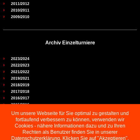
2011/2012
2010/2011
2009/2010
Archiv Einzelturniere
2023/2024
2022/2023
2021/2022
2019/2021
2018/2019
2017/2018
2016/2017
2015/2016
2014/2015
Um unsere Webseite für Sie optimal zu gestalten und
2013/2014
fortlaufend verbessern zu können, verwenden wir
2012/2013
Cookies - nähere Informationen dazu und zu Ihren
2011/2012
Rechten als Benutzer finden Sie in unserer
2010/2011
Datenschutzerklärung. Klicken Sie auf "Akzeptieren",