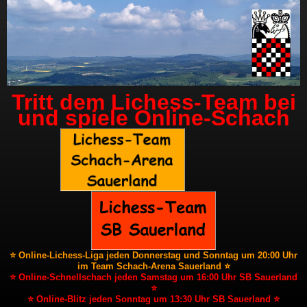
Tritt dem Lichess-Team bei
und spiele Online-Schach
⭐ Online-Lichess-Liga jeden Donnerstag und Sonntag um 20:00 Uhr
im Team Schach-Arena Sauerland ⭐
⭐ Online-Schnellschach jeden Samstag um 16:00 Uhr SB Sauerland
⭐
⭐ Online-Blitz jeden Sonntag um 13:30 Uhr SB Sauerland ⭐