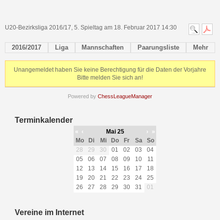
U20-Bezirksliga 2016/17, 5. Spieltag am 18. Februar 2017 14:30
2016/2017
Liga
Mannschaften
Paarungsliste
Mehr
Unangemeldet haben Sie keine Berechtigung für die Daten der Vorjahre
Bitte melden Sie sich an!
Powered by
ChessLeagueManager
Terminkalender
«
‹
Mai 25
›
»
Mo
Di
Mi
Do
Fr
Sa
So
28
29
30
01
02
03
04
05
06
07
08
09
10
11
12
13
14
15
16
17
18
19
20
21
22
23
24
25
26
27
28
29
30
31
01
Vereine im Internet