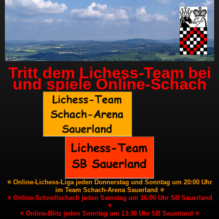
Tritt dem Lichess-Team bei
und spiele Online-Schach
⭐ Online-Lichess-Liga jeden Donnerstag und Sonntag um 20:00 Uhr
im Team Schach-Arena Sauerland ⭐
⭐ Online-Schnellschach jeden Samstag um 16:00 Uhr SB Sauerland
⭐
⭐ Online-Blitz jeden Sonntag um 13:30 Uhr SB Sauerland ⭐