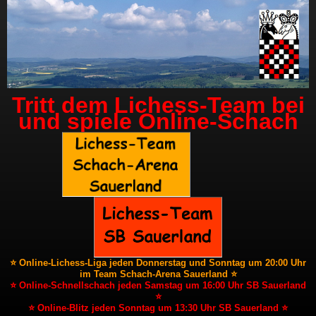
Tritt dem Lichess-Team bei
und spiele Online-Schach
⭐ Online-Lichess-Liga jeden Donnerstag und Sonntag um 20:00 Uhr
im Team Schach-Arena Sauerland ⭐
⭐ Online-Schnellschach jeden Samstag um 16:00 Uhr SB Sauerland
⭐
⭐ Online-Blitz jeden Sonntag um 13:30 Uhr SB Sauerland ⭐