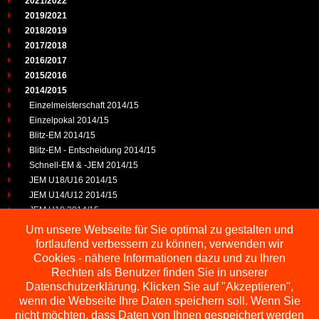
2021/2022
2019/2021
2018/2019
2017/2018
2016/2017
2015/2016
2014/2015
Einzelmeisterschaft 2014/15
Einzelpokal 2014/15
Blitz-EM 2014/15
Blitz-EM - Entscheidung 2014/15
Schnell-EM & -JEM 2014/15
JEM U18/U16 2014/15
JEM U14/U12 2014/15
JEM U10 2014/15
JEP U25 2014/15
Um unsere Webseite für Sie optimal zu gestalten und
2013/2014
fortlaufend verbessern zu können, verwenden wir
2012/2013
Cookies - nähere Informationen dazu und zu Ihren
2011/2012
Rechten als Benutzer finden Sie in unserer
2010/2011
Datenschutzerklärung. Klicken Sie auf "Akzeptieren",
wenn die Webseite Ihre Daten speichern soll. Wenn Sie
2009/2010
nicht möchten, dass Daten von Ihnen gespeichert werden