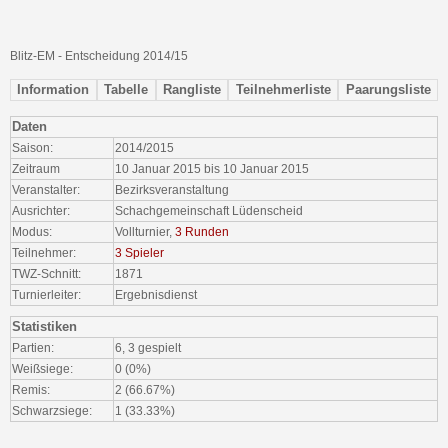
Blitz-EM - Entscheidung 2014/15
Information
Tabelle
Rangliste
Teilnehmerliste
Paarungsliste
Daten
Saison:
2014/2015
Zeitraum
10 Januar 2015 bis 10 Januar 2015
Veranstalter:
Bezirksveranstaltung
Ausrichter:
Schachgemeinschaft Lüdenscheid
Modus:
Vollturnier,
3 Runden
Teilnehmer:
3 Spieler
TWZ-Schnitt:
1871
Turnierleiter:
Ergebnisdienst
Statistiken
Partien:
6, 3 gespielt
Weißsiege:
0 (0%)
Remis:
2 (66.67%)
Schwarzsiege:
1 (33.33%)