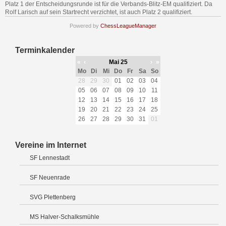
Platz 1 der Entscheidungsrunde ist für die Verbands-Blitz-EM qualifiziert. Da
Rolf Larisch auf sein Startrecht verzichtet, ist auch Platz 2 qualifiziert.
Powered by
ChessLeagueManager
Terminkalender
«
‹
Mai 25
›
»
Mo
Di
Mi
Do
Fr
Sa
So
28
29
30
01
02
03
04
05
06
07
08
09
10
11
12
13
14
15
16
17
18
19
20
21
22
23
24
25
26
27
28
29
30
31
01
Vereine im Internet
SF Lennestadt
SF Neuenrade
SVG Plettenberg
MS Halver-Schalksmühle