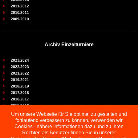
2011/2012
2010/2011
2009/2010
Archiv Einzelturniere
2023/2024
2022/2023
2021/2022
2019/2021
2018/2019
2017/2018
2016/2017
2015/2016
2014/2015
Um unsere Webseite für Sie optimal zu gestalten und
2013/2014
fortlaufend verbessern zu können, verwenden wir
2012/2013
Cookies - nähere Informationen dazu und zu Ihren
2011/2012
Rechten als Benutzer finden Sie in unserer