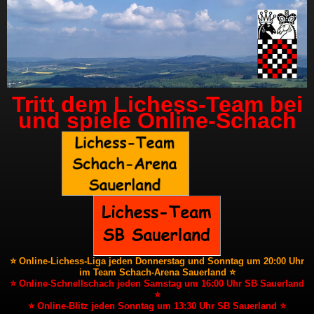
Tritt dem Lichess-Team bei
und spiele Online-Schach
⭐ Online-Lichess-Liga jeden Donnerstag und Sonntag um 20:00 Uhr
im Team Schach-Arena Sauerland ⭐
⭐ Online-Schnellschach jeden Samstag um 16:00 Uhr SB Sauerland
⭐
⭐ Online-Blitz jeden Sonntag um 13:30 Uhr SB Sauerland ⭐