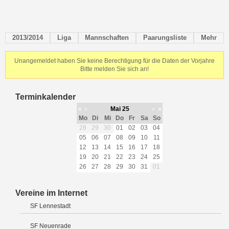
2013/2014
Liga
Mannschaften
Paarungsliste
Mehr
Unangemeldet haben Sie keine Berechtigung für die Daten der Vorjahre
Bitte melden Sie sich an!
Terminkalender
«
‹
Mai 25
›
»
Mo
Di
Mi
Do
Fr
Sa
So
28
29
30
01
02
03
04
05
06
07
08
09
10
11
12
13
14
15
16
17
18
19
20
21
22
23
24
25
26
27
28
29
30
31
01
Vereine im Internet
SF Lennestadt
SF Neuenrade