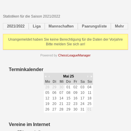
Statistiken für die Saison 2021/2022
2021/2022
Liga
Mannschaften
Paarungsliste
Mehr
Unangemeldet haben Sie keine Berechtigung für die Daten der Vorjahre
Bitte melden Sie sich an!
Powered by
ChessLeagueManager
Terminkalender
«
‹
Mai 25
›
»
Mo
Di
Mi
Do
Fr
Sa
So
28
29
30
01
02
03
04
05
06
07
08
09
10
11
12
13
14
15
16
17
18
19
20
21
22
23
24
25
26
27
28
29
30
31
01
Vereine im Internet