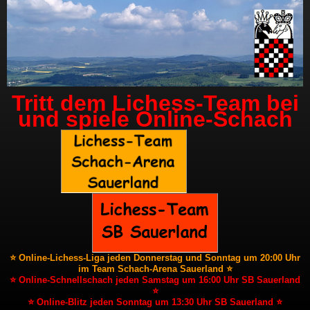
Tritt dem Lichess-Team bei
und spiele Online-Schach
⭐ Online-Lichess-Liga jeden Donnerstag und Sonntag um 20:00 Uhr
im Team Schach-Arena Sauerland ⭐
⭐ Online-Schnellschach jeden Samstag um 16:00 Uhr SB Sauerland
⭐
⭐ Online-Blitz jeden Sonntag um 13:30 Uhr SB Sauerland ⭐