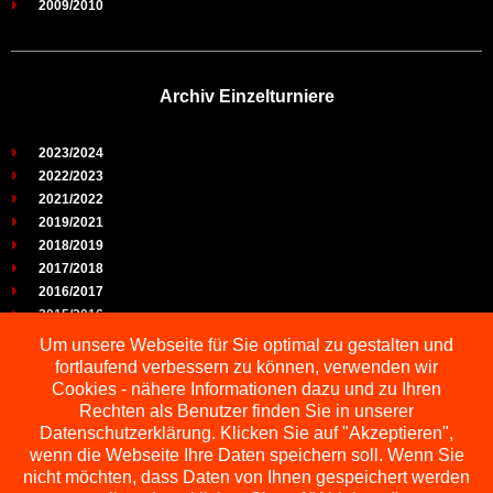
2009/2010
Archiv Einzelturniere
2023/2024
2022/2023
2021/2022
2019/2021
2018/2019
2017/2018
2016/2017
2015/2016
2014/2015
Um unsere Webseite für Sie optimal zu gestalten und
2013/2014
fortlaufend verbessern zu können, verwenden wir
2012/2013
Cookies - nähere Informationen dazu und zu Ihren
2011/2012
Rechten als Benutzer finden Sie in unserer
2010/2011
Datenschutzerklärung. Klicken Sie auf "Akzeptieren",
wenn die Webseite Ihre Daten speichern soll. Wenn Sie
2009/2010
nicht möchten, dass Daten von Ihnen gespeichert werden