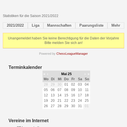
Statistiken für die Saison 2021/2022
2021/2022
Liga
Mannschaften
Paarungsliste
Mehr
Unangemeldet haben Sie keine Berechtigung für die Daten der Vorjahre
Bitte melden Sie sich an!
Powered by
ChessLeagueManager
Terminkalender
«
‹
Mai 25
›
»
Mo
Di
Mi
Do
Fr
Sa
So
28
29
30
01
02
03
04
05
06
07
08
09
10
11
12
13
14
15
16
17
18
19
20
21
22
23
24
25
26
27
28
29
30
31
01
Vereine im Internet