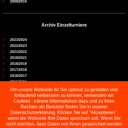
2009/2010
Archiv Einzelturniere
2023/2024
2022/2023
2021/2022
2019/2021
2018/2019
2017/2018
2016/2017
2015/2016
2014/2015
Um unsere Webseite für Sie optimal zu gestalten und
2013/2014
fortlaufend verbessern zu können, verwenden wir
2012/2013
Cookies - nähere Informationen dazu und zu Ihren
2011/2012
Rechten als Benutzer finden Sie in unserer
2010/2011
Datenschutzerklärung. Klicken Sie auf "Akzeptieren",
wenn die Webseite Ihre Daten speichern soll. Wenn Sie
2009/2010
nicht möchten, dass Daten von Ihnen gespeichert werden