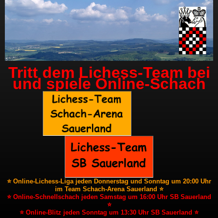
Tritt dem Lichess-Team bei
und spiele Online-Schach
⭐ Online-Lichess-Liga jeden Donnerstag und Sonntag um 20:00 Uhr
im Team Schach-Arena Sauerland ⭐
⭐ Online-Schnellschach jeden Samstag um 16:00 Uhr SB Sauerland
⭐
⭐ Online-Blitz jeden Sonntag um 13:30 Uhr SB Sauerland ⭐