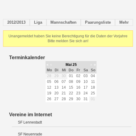
2012/2013
Liga
Mannschaften
Paarungsliste
Mehr
Unangemeldet haben Sie keine Berechtigung für die Daten der Vorjahre
Bitte melden Sie sich an!
Terminkalender
«
‹
Mai 25
›
»
Mo
Di
Mi
Do
Fr
Sa
So
28
29
30
01
02
03
04
05
06
07
08
09
10
11
12
13
14
15
16
17
18
19
20
21
22
23
24
25
26
27
28
29
30
31
01
Vereine im Internet
SF Lennestadt
SF Neuenrade