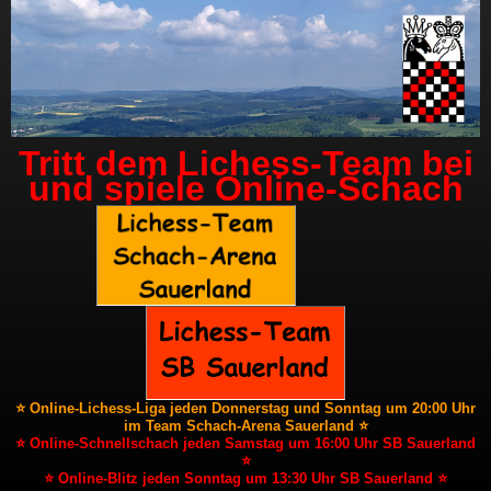
Tritt dem Lichess-Team bei
und spiele Online-Schach
⭐ Online-Lichess-Liga jeden Donnerstag und Sonntag um 20:00 Uhr
im Team Schach-Arena Sauerland ⭐
⭐ Online-Schnellschach jeden Samstag um 16:00 Uhr SB Sauerland
⭐
⭐ Online-Blitz jeden Sonntag um 13:30 Uhr SB Sauerland ⭐