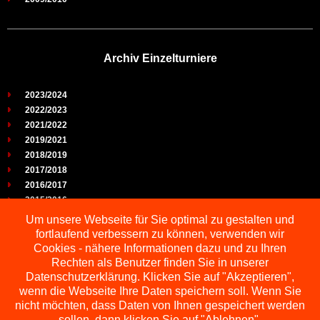
Archiv Einzelturniere
2023/2024
2022/2023
2021/2022
2019/2021
2018/2019
2017/2018
2016/2017
2015/2016
2014/2015
Um unsere Webseite für Sie optimal zu gestalten und
2013/2014
fortlaufend verbessern zu können, verwenden wir
2012/2013
Cookies - nähere Informationen dazu und zu Ihren
2011/2012
Rechten als Benutzer finden Sie in unserer
2010/2011
Datenschutzerklärung. Klicken Sie auf "Akzeptieren",
wenn die Webseite Ihre Daten speichern soll. Wenn Sie
2009/2010
nicht möchten, dass Daten von Ihnen gespeichert werden
sollen, dann klicken Sie auf "Ablehnen".