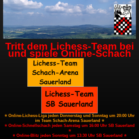
Tritt dem Lichess-Team bei
und spiele Online-Schach
⭐ Online-Lichess-Liga jeden Donnerstag und Sonntag um 20:00 Uhr
im Team Schach-Arena Sauerland ⭐
⭐ Online-Schnellschach jeden Samstag um 16:00 Uhr SB Sauerland
⭐
⭐ Online-Blitz jeden Sonntag um 13:30 Uhr SB Sauerland ⭐