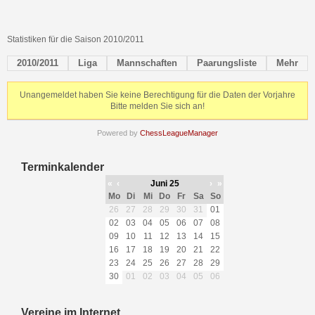
Statistiken für die Saison 2010/2011
2010/2011
Liga
Mannschaften
Paarungsliste
Mehr
Unangemeldet haben Sie keine Berechtigung für die Daten der Vorjahre
Bitte melden Sie sich an!
Powered by
ChessLeagueManager
Terminkalender
«
‹
Juni 25
›
»
Mo
Di
Mi
Do
Fr
Sa
So
26
27
28
29
30
31
01
02
03
04
05
06
07
08
09
10
11
12
13
14
15
16
17
18
19
20
21
22
23
24
25
26
27
28
29
30
01
02
03
04
05
06
Vereine im Internet