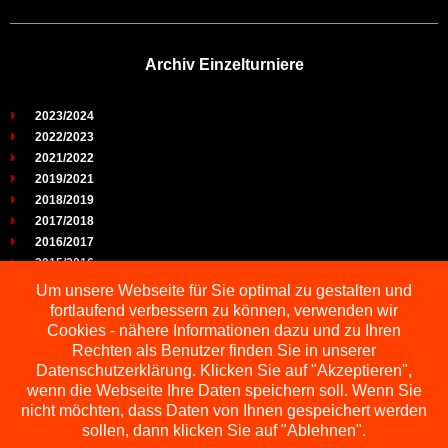
Archiv Einzelturniere
2023/2024
2022/2023
2021/2022
2019/2021
2018/2019
2017/2018
2016/2017
2015/2016
2014/2015
Um unsere Webseite für Sie optimal zu gestalten und
2013/2014
fortlaufend verbessern zu können, verwenden wir
2012/2013
Cookies - nähere Informationen dazu und zu Ihren
2011/2012
Rechten als Benutzer finden Sie in unserer
2010/2011
Datenschutzerklärung. Klicken Sie auf "Akzeptieren",
wenn die Webseite Ihre Daten speichern soll. Wenn Sie
2009/2010
nicht möchten, dass Daten von Ihnen gespeichert werden
sollen, dann klicken Sie auf "Ablehnen".