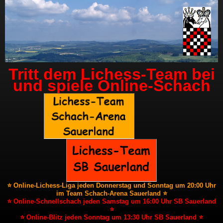
Tritt dem Lichess-Team bei
und spiele Online-Schach
⭐ Online-Lichess-Liga jeden Donnerstag und Sonntag um 20:00 Uhr
im Team Schach-Arena Sauerland ⭐
⭐ Online-Schnellschach jeden Samstag um 16:00 Uhr SB Sauerland
⭐
⭐ Online-Blitz jeden Sonntag um 13:30 Uhr SB Sauerland ⭐