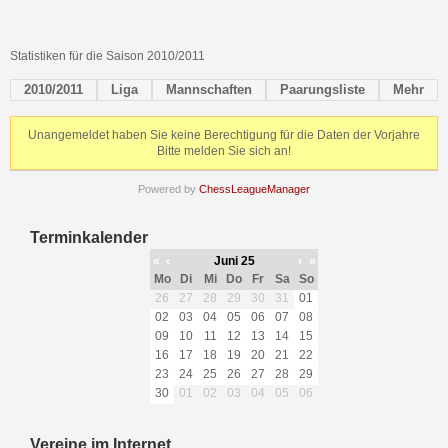
Statistiken für die Saison 2010/2011
2010/2011
Liga
Mannschaften
Paarungsliste
Mehr
Unangemeldet haben Sie keine Berechtigung für die Daten der Vorjahre
Bitte melden Sie sich an!
Powered by
ChessLeagueManager
Terminkalender
«
‹
Juni 25
›
»
Mo
Di
Mi
Do
Fr
Sa
So
26
27
28
29
30
31
01
02
03
04
05
06
07
08
09
10
11
12
13
14
15
16
17
18
19
20
21
22
23
24
25
26
27
28
29
30
01
02
03
04
05
06
Vereine im Internet