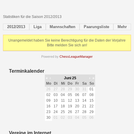
Statistiken für die Saison 2012/2013
2012/2013
Liga
Mannschaften
Paarungsliste
Mehr
Unangemeldet haben Sie keine Berechtigung für die Daten der Vorjahre
Bitte melden Sie sich an!
Powered by
ChessLeagueManager
Terminkalender
«
‹
Juni 25
›
»
Mo
Di
Mi
Do
Fr
Sa
So
26
27
28
29
30
31
01
02
03
04
05
06
07
08
09
10
11
12
13
14
15
16
17
18
19
20
21
22
23
24
25
26
27
28
29
30
01
02
03
04
05
06
Vereine im Internet