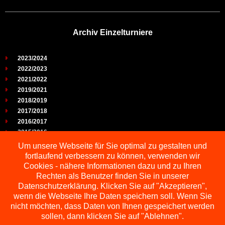
Archiv Einzelturniere
2023/2024
2022/2023
2021/2022
2019/2021
2018/2019
2017/2018
2016/2017
2015/2016
2014/2015
Um unsere Webseite für Sie optimal zu gestalten und
2013/2014
fortlaufend verbessern zu können, verwenden wir
2012/2013
Cookies - nähere Informationen dazu und zu Ihren
2011/2012
Rechten als Benutzer finden Sie in unserer
2010/2011
Datenschutzerklärung. Klicken Sie auf "Akzeptieren",
wenn die Webseite Ihre Daten speichern soll. Wenn Sie
2009/2010
nicht möchten, dass Daten von Ihnen gespeichert werden
sollen, dann klicken Sie auf "Ablehnen".