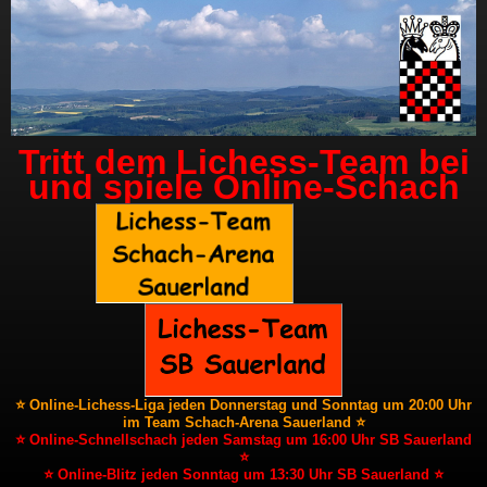
Tritt dem Lichess-Team bei
und spiele Online-Schach
⭐ Online-Lichess-Liga jeden Donnerstag und Sonntag um 20:00 Uhr
im Team Schach-Arena Sauerland ⭐
⭐ Online-Schnellschach jeden Samstag um 16:00 Uhr SB Sauerland
⭐
⭐ Online-Blitz jeden Sonntag um 13:30 Uhr SB Sauerland ⭐