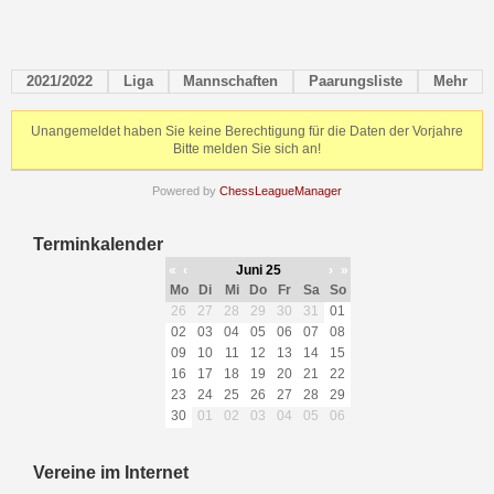
2021/2022
Liga
Mannschaften
Paarungsliste
Mehr
Unangemeldet haben Sie keine Berechtigung für die Daten der Vorjahre
Bitte melden Sie sich an!
Powered by
ChessLeagueManager
Terminkalender
«
‹
Juni 25
›
»
Mo
Di
Mi
Do
Fr
Sa
So
26
27
28
29
30
31
01
02
03
04
05
06
07
08
09
10
11
12
13
14
15
16
17
18
19
20
21
22
23
24
25
26
27
28
29
30
01
02
03
04
05
06
Vereine im Internet