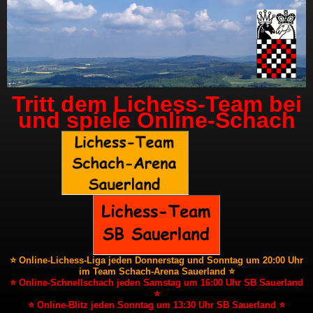
Tritt dem Lichess-Team bei
und spiele Online-Schach
⭐ Online-Lichess-Liga jeden Donnerstag und Sonntag um 20:00 Uhr
im Team Schach-Arena Sauerland ⭐
⭐ Online-Schnellschach jeden Samstag um 16:00 Uhr SB Sauerland
⭐
⭐ Online-Blitz jeden Sonntag um 13:30 Uhr SB Sauerland ⭐