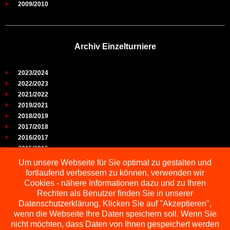
2009/2010
Archiv Einzelturniere
2023/2024
2022/2023
2021/2022
2019/2021
2018/2019
2017/2018
2016/2017
2015/2016
2014/2015
Um unsere Webseite für Sie optimal zu gestalten und
2013/2014
fortlaufend verbessern zu können, verwenden wir
2012/2013
Cookies - nähere Informationen dazu und zu Ihren
2011/2012
Rechten als Benutzer finden Sie in unserer
2010/2011
Datenschutzerklärung. Klicken Sie auf "Akzeptieren",
wenn die Webseite Ihre Daten speichern soll. Wenn Sie
2009/2010
nicht möchten, dass Daten von Ihnen gespeichert werden