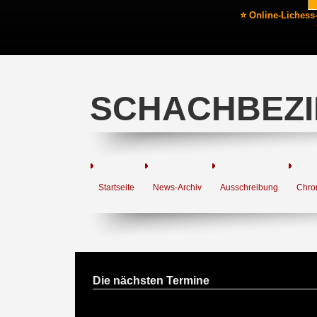
⭐ Online-Lichess
SCHACHBEZI
Startseite
News-Archiv
Ausschreibung
Chro
Die nächsten Termine