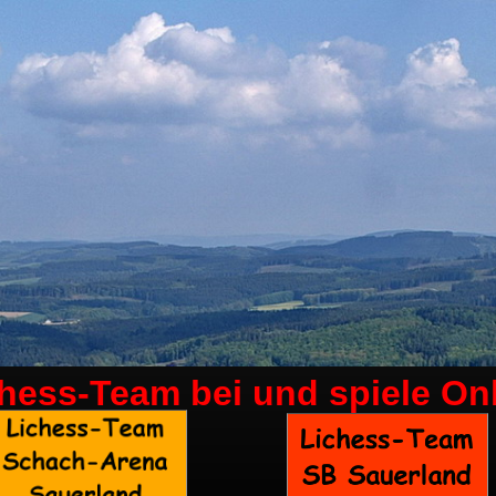
chess-Team bei
und spiele On