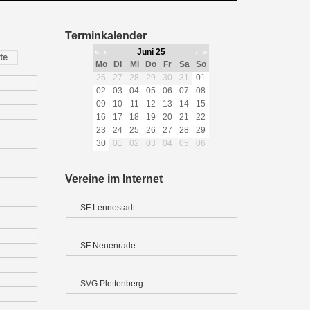
Terminkalender
«
‹
Juni 25
›
»
te
Mo
Di
Mi
Do
Fr
Sa
So
26
27
28
29
30
31
01
02
03
04
05
06
07
08
09
10
11
12
13
14
15
16
17
18
19
20
21
22
23
24
25
26
27
28
29
30
01
02
03
04
05
06
Vereine im Internet
SF Lennestadt
SF Neuenrade
SVG Plettenberg