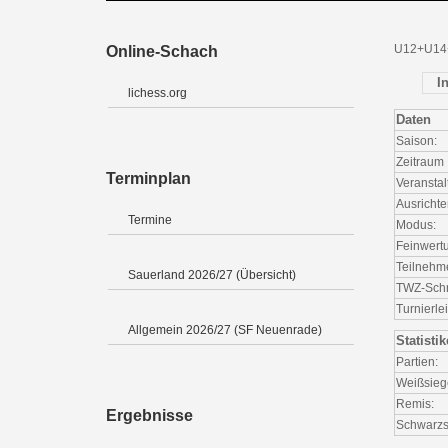
U12+U14
Online-Schach
I
lichess.org
Daten
Saison:
Zeitraum
Terminplan
Veranstal
Ausrichte
Termine
Modus:
Feinwert
Teilnehm
Sauerland 2026/27 (Übersicht)
TWZ-Schni
Turnierlei
Allgemein 2026/27 (SF Neuenrade)
Statisti
Partien:
Weißsieg
Remis:
Ergebnisse
Schwarzs