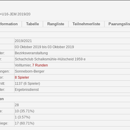
+U16-JEM 2019/20
nformation
Tabelle
Rangliste
Teilnehmerliste
Paarungslis
2019/2021
03 Oktober 2019 bis 03 Oktober 2019
ter:
Bezirksveranstaltung
r:
Schachclub Schalksmühle-Hülscheid 1959 e
Vollturnier,
7 Runden
ungen:
Sonneborn-Berger
er:
8 Spieler
tt:
1137 (6 Spieler)
ter:
Ergebnisdienst
ken
28
e:
10 (35.71%)
1 (3.57%)
iege:
17 (60.71%)