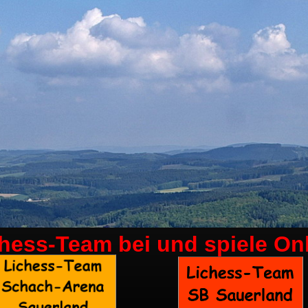
chess-Team bei
und spiele On