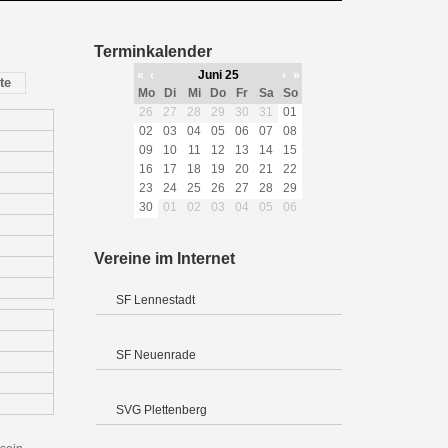
Terminkalender
«
‹
Juni 25
›
»
te
Mo
Di
Mi
Do
Fr
Sa
So
26
27
28
29
30
31
01
02
03
04
05
06
07
08
09
10
11
12
13
14
15
16
17
18
19
20
21
22
23
24
25
26
27
28
29
30
01
02
03
04
05
06
Vereine im Internet
SF Lennestadt
SF Neuenrade
SVG Plettenberg