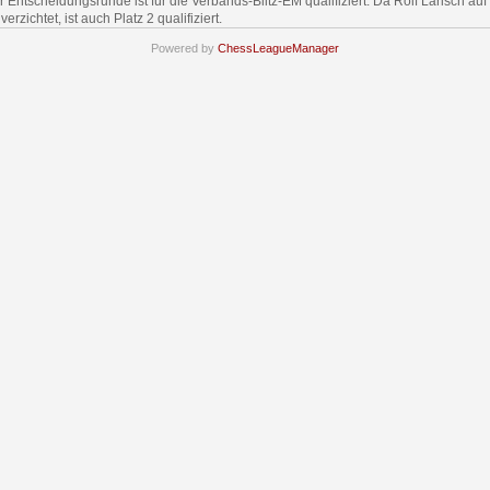
r Entscheidungsrunde ist für die Verbands-Blitz-EM qualifiziert. Da Rolf Larisch auf
verzichtet, ist auch Platz 2 qualifiziert.
Powered by
ChessLeagueManager