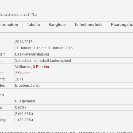
- Entscheidung 2014/15
nformation
Tabelle
Rangliste
Teilnehmerliste
Paarungslis
2014/2015
10 Januar 2015 bis 10 Januar 2015
ter:
Bezirksveranstaltung
r:
Schachgemeinschaft Lüdenscheid
Vollturnier,
3 Runden
er:
3 Spieler
tt:
1871
ter:
Ergebnisdienst
ken
6, 3 gespielt
e:
0 (0%)
2 (66.67%)
iege:
1 (33.33%)