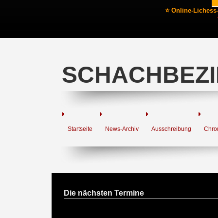
⭐ Online-Lichess
SCHACHBEZI
Startseite
News-Archiv
Ausschreibung
Chro
Die nächsten Termine