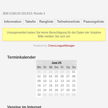
JEM U18/U16 2014/15: Runde 3
Information
Tabelle
Rangliste
Teilnehmerliste
Paarungsliste
Unangemeldet haben Sie keine Berechtigung für die Daten der Vorjahre
Bitte melden Sie sich an!
Powered by
ChessLeagueManager
Terminkalender
«
‹
Juni 25
›
»
Mo
Di
Mi
Do
Fr
Sa
So
26
27
28
29
30
31
01
02
03
04
05
06
07
08
09
10
11
12
13
14
15
16
17
18
19
20
21
22
23
24
25
26
27
28
29
30
01
02
03
04
05
06
Vereine im Internet