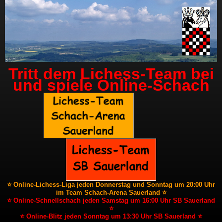
Tritt dem Lichess-Team bei
und spiele Online-Schach
⭐ Online-Lichess-Liga jeden Donnerstag und Sonntag um 20:00 Uhr
im Team Schach-Arena Sauerland ⭐
⭐ Online-Schnellschach jeden Samstag um 16:00 Uhr SB Sauerland
⭐
⭐ Online-Blitz jeden Sonntag um 13:30 Uhr SB Sauerland ⭐