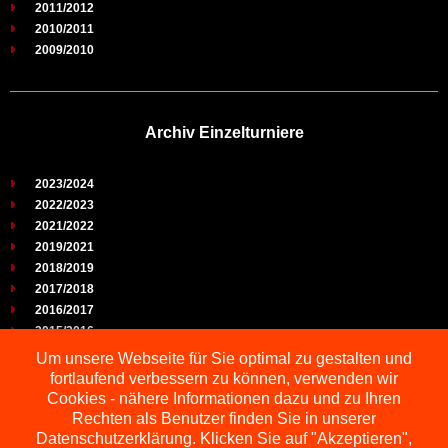
2011/2012
2010/2011
2009/2010
Archiv Einzelturniere
2023/2024
2022/2023
2021/2022
2019/2021
2018/2019
2017/2018
2016/2017
2015/2016
2014/2015
Um unsere Webseite für Sie optimal zu gestalten und
2013/2014
fortlaufend verbessern zu können, verwenden wir
2012/2013
Cookies - nähere Informationen dazu und zu Ihren
2011/2012
Rechten als Benutzer finden Sie in unserer
2010/2011
Datenschutzerklärung. Klicken Sie auf "Akzeptieren",