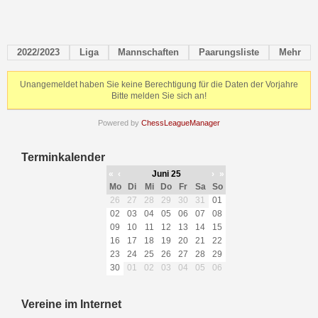
2022/2023
Liga
Mannschaften
Paarungsliste
Mehr
Unangemeldet haben Sie keine Berechtigung für die Daten der Vorjahre
Bitte melden Sie sich an!
Powered by
ChessLeagueManager
Terminkalender
«
‹
Juni 25
›
»
Mo
Di
Mi
Do
Fr
Sa
So
26
27
28
29
30
31
01
02
03
04
05
06
07
08
09
10
11
12
13
14
15
16
17
18
19
20
21
22
23
24
25
26
27
28
29
30
01
02
03
04
05
06
Vereine im Internet