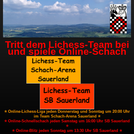
Tritt dem Lichess-Team bei
und spiele Online-Schach
⭐ Online-Lichess-Liga jeden Donnerstag und Sonntag um 20:00 Uhr
im Team Schach-Arena Sauerland ⭐
⭐ Online-Schnellschach jeden Samstag um 16:00 Uhr SB Sauerland
⭐
⭐ Online-Blitz jeden Sonntag um 13:30 Uhr SB Sauerland ⭐