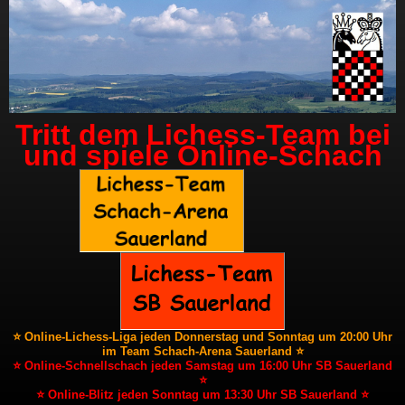
Tritt dem Lichess-Team bei
und spiele Online-Schach
⭐ Online-Lichess-Liga jeden Donnerstag und Sonntag um 20:00 Uhr
im Team Schach-Arena Sauerland ⭐
⭐ Online-Schnellschach jeden Samstag um 16:00 Uhr SB Sauerland
⭐
⭐ Online-Blitz jeden Sonntag um 13:30 Uhr SB Sauerland ⭐