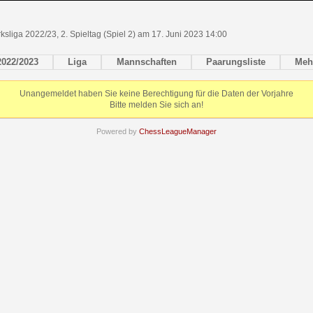
ksliga 2022/23, 2. Spieltag (Spiel 2) am 17. Juni 2023 14:00
2022/2023
Liga
Mannschaften
Paarungsliste
Meh
Unangemeldet haben Sie keine Berechtigung für die Daten der Vorjahre
Bitte melden Sie sich an!
Powered by
ChessLeagueManager