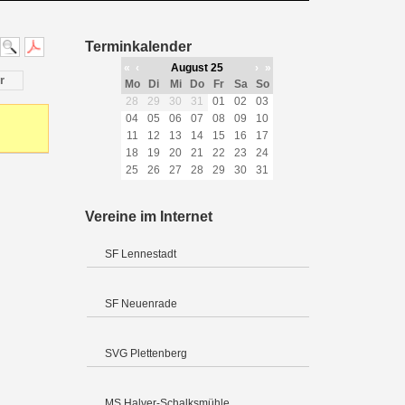
Terminkalender
«
‹
August 25
›
»
r
Mo
Di
Mi
Do
Fr
Sa
So
28
29
30
31
01
02
03
04
05
06
07
08
09
10
11
12
13
14
15
16
17
18
19
20
21
22
23
24
25
26
27
28
29
30
31
Vereine im Internet
SF Lennestadt
SF Neuenrade
SVG Plettenberg
MS Halver-Schalksmühle