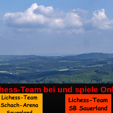
chess-Team bei
und spiele On