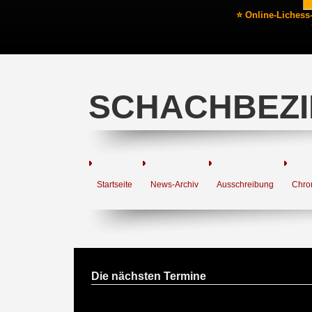
⭐ Online-Lichess
SCHACHBEZI
Startseite
News-Archiv
Ausschreibung
Chro
Die nächsten Termine