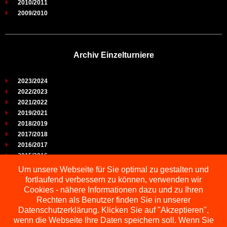
2010/2011
2009/2010
Archiv Einzelturniere
2023/2024
2022/2023
2021/2022
2019/2021
2018/2019
2017/2018
2016/2017
2015/2016
2014/2015
Um unsere Webseite für Sie optimal zu gestalten und
2013/2014
fortlaufend verbessern zu können, verwenden wir
2012/2013
Cookies - nähere Informationen dazu und zu Ihren
2011/2012
Rechten als Benutzer finden Sie in unserer
2010/2011
Datenschutzerklärung. Klicken Sie auf "Akzeptieren",
wenn die Webseite Ihre Daten speichern soll. Wenn Sie
2009/2010