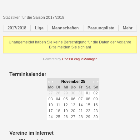
Statistiken für die Saison 2017/2018
2017/2018
Liga
Mannschaften
Paarungsliste
Mehr
Unangemeldet haben Sie keine Berechtigung für die Daten der Vorjahre
Bitte melden Sie sich an!
Powered by
ChessLeagueManager
Terminkalender
«
‹
November 25
›
»
Mo
Di
Mi
Do
Fr
Sa
So
27
28
29
30
31
01
02
03
04
05
06
07
08
09
10
11
12
13
14
15
16
17
18
19
20
21
22
23
24
25
26
27
28
29
30
Vereine im Internet