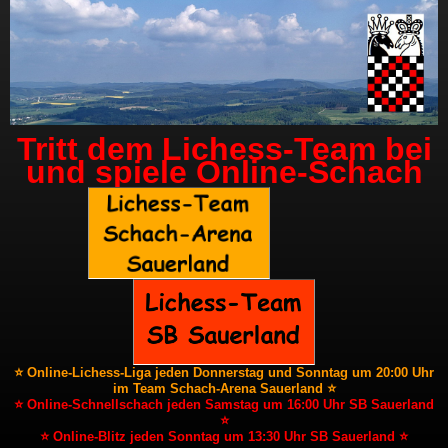
Tritt dem Lichess-Team bei
und spiele Online-Schach
⭐ Online-Lichess-Liga jeden Donnerstag und Sonntag um 20:00 Uhr
im Team Schach-Arena Sauerland ⭐
⭐ Online-Schnellschach jeden Samstag um 16:00 Uhr SB Sauerland
⭐
⭐ Online-Blitz jeden Sonntag um 13:30 Uhr SB Sauerland ⭐