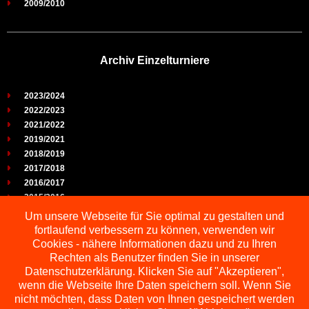
2009/2010
Archiv Einzelturniere
2023/2024
2022/2023
2021/2022
2019/2021
2018/2019
2017/2018
2016/2017
2015/2016
2014/2015
Um unsere Webseite für Sie optimal zu gestalten und
2013/2014
fortlaufend verbessern zu können, verwenden wir
2012/2013
Cookies - nähere Informationen dazu und zu Ihren
2011/2012
Rechten als Benutzer finden Sie in unserer
2010/2011
Datenschutzerklärung. Klicken Sie auf "Akzeptieren",
wenn die Webseite Ihre Daten speichern soll. Wenn Sie
2009/2010
nicht möchten, dass Daten von Ihnen gespeichert werden