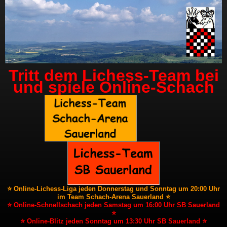
Tritt dem Lichess-Team bei
und spiele Online-Schach
⭐ Online-Lichess-Liga jeden Donnerstag und Sonntag um 20:00 Uhr
im Team Schach-Arena Sauerland ⭐
⭐ Online-Schnellschach jeden Samstag um 16:00 Uhr SB Sauerland
⭐
⭐ Online-Blitz jeden Sonntag um 13:30 Uhr SB Sauerland ⭐