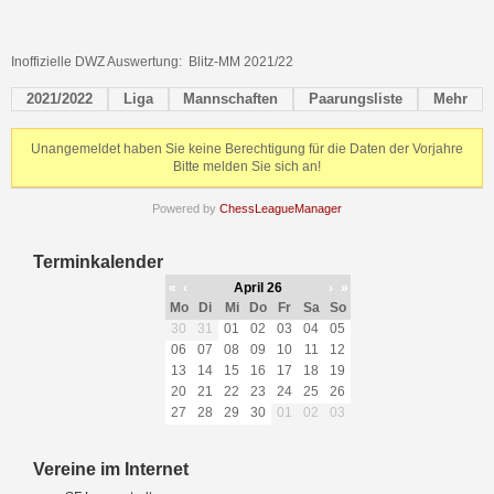
Inoffizielle DWZ Auswertung: Blitz-MM 2021/22
2021/2022
Liga
Mannschaften
Paarungsliste
Mehr
Unangemeldet haben Sie keine Berechtigung für die Daten der Vorjahre
Bitte melden Sie sich an!
Powered by
ChessLeagueManager
Terminkalender
«
‹
April 26
›
»
Mo
Di
Mi
Do
Fr
Sa
So
30
31
01
02
03
04
05
06
07
08
09
10
11
12
13
14
15
16
17
18
19
20
21
22
23
24
25
26
27
28
29
30
01
02
03
Vereine im Internet