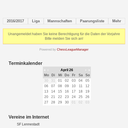
2016/2017
Liga
Mannschaften
Paarungsliste
Mehr
Unangemeldet haben Sie keine Berechtigung für die Daten der Vorjahre
Bitte melden Sie sich an!
Powered by
ChessLeagueManager
Terminkalender
«
‹
April 26
›
»
Mo
Di
Mi
Do
Fr
Sa
So
30
31
01
02
03
04
05
06
07
08
09
10
11
12
13
14
15
16
17
18
19
20
21
22
23
24
25
26
27
28
29
30
01
02
03
Vereine im Internet
SF Lennestadt