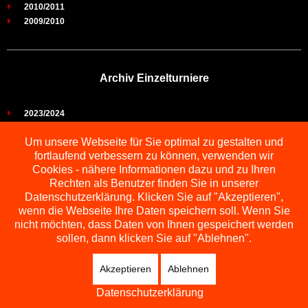
2010/2011
2009/2010
Archiv Einzelturniere
2023/2024
2022/2023
Um unsere Webseite für Sie optimal zu gestalten und
2021/2022
fortlaufend verbessern zu können, verwenden wir
2019/2021
Cookies - nähere Informationen dazu und zu Ihren
2018/2019
Rechten als Benutzer finden Sie in unserer
2017/2018
Datenschutzerklärung. Klicken Sie auf "Akzeptieren",
2016/2017
wenn die Webseite Ihre Daten speichern soll. Wenn Sie
2015/2016
nicht möchten, dass Daten von Ihnen gespeichert werden
2014/2015
sollen, dann klicken Sie auf "Ablehnen".
2013/2014
2012/2013
Akzeptieren
Ablehnen
2011/2012
2010/2011
Datenschutzerklärung
2009/2010