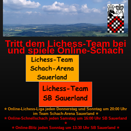
Tritt dem Lichess-Team bei
und spiele Online-Schach
⭐ Online-Lichess-Liga jeden Donnerstag und Sonntag um 20:00 Uhr
im Team Schach-Arena Sauerland ⭐
⭐ Online-Schnellschach jeden Samstag um 16:00 Uhr SB Sauerland
⭐
⭐ Online-Blitz jeden Sonntag um 13:30 Uhr SB Sauerland ⭐