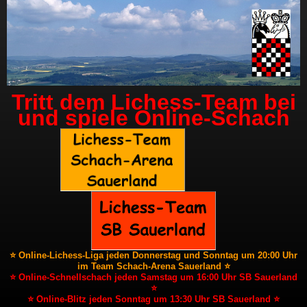
Tritt dem Lichess-Team bei
und spiele Online-Schach
⭐ Online-Lichess-Liga jeden Donnerstag und Sonntag um 20:00 Uhr
im Team Schach-Arena Sauerland ⭐
⭐ Online-Schnellschach jeden Samstag um 16:00 Uhr SB Sauerland
⭐
⭐ Online-Blitz jeden Sonntag um 13:30 Uhr SB Sauerland ⭐