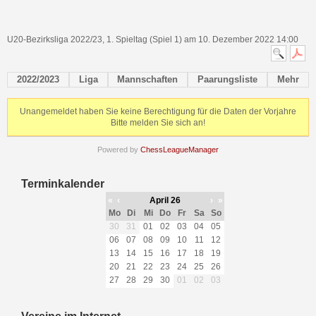
U20-Bezirksliga 2022/23, 1. Spieltag (Spiel 1) am 10. Dezember 2022 14:00
2022/2023
Liga
Mannschaften
Paarungsliste
Mehr
Unangemeldet haben Sie keine Berechtigung für die Daten der Vorjahre
Bitte melden Sie sich an!
Powered by
ChessLeagueManager
Terminkalender
«
‹
April 26
›
»
Mo
Di
Mi
Do
Fr
Sa
So
30
31
01
02
03
04
05
06
07
08
09
10
11
12
13
14
15
16
17
18
19
20
21
22
23
24
25
26
27
28
29
30
01
02
03