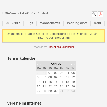
U20-Viererpokal 2016/17, Runde 4
2016/2017
Liga
Mannschaften
Paarungsliste
Mehr
Unangemeldet haben Sie keine Berechtigung für die Daten der Vorjahre
Bitte melden Sie sich an!
Powered by
ChessLeagueManager
Terminkalender
«
‹
April 26
›
»
Mo
Di
Mi
Do
Fr
Sa
So
30
31
01
02
03
04
05
06
07
08
09
10
11
12
13
14
15
16
17
18
19
20
21
22
23
24
25
26
27
28
29
30
01
02
03
Vereine im Internet