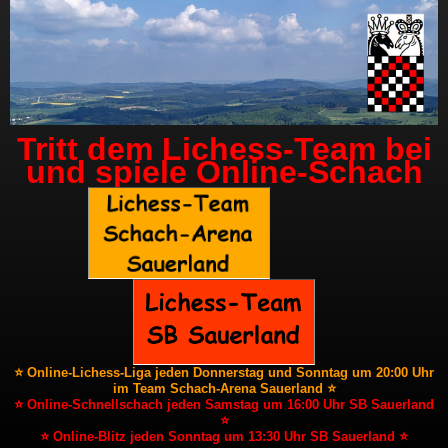
Tritt dem Lichess-Team bei
und spiele Online-Schach
⭐ Online-Lichess-Liga jeden Donnerstag und Sonntag um 20:00 Uhr
im Team Schach-Arena Sauerland ⭐
⭐ Online-Schnellschach jeden Samstag um 16:00 Uhr SB Sauerland
⭐
⭐ Online-Blitz jeden Sonntag um 13:30 Uhr SB Sauerland ⭐