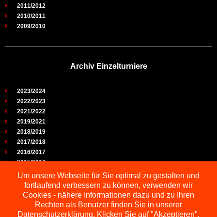
2011/2012
2010/2011
2009/2010
Archiv Einzelturniere
2023/2024
2022/2023
2021/2022
2019/2021
2018/2019
2017/2018
2016/2017
2015/2016
2014/2015
Um unsere Webseite für Sie optimal zu gestalten und
2013/2014
fortlaufend verbessern zu können, verwenden wir
2012/2013
Cookies - nähere Informationen dazu und zu Ihren
2011/2012
Rechten als Benutzer finden Sie in unserer
2010/2011
Datenschutzerklärung. Klicken Sie auf "Akzeptieren",