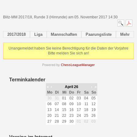
Blitz-MM 2017/18, Runde 3 (Hinrunde) am 05. November 2017 14:30
2017/2018
Liga
Mannschaften
Paarungsliste
Mehr
Unangemeldet haben Sie keine Berechtigung für die Daten der Vorjahre
Bitte melden Sie sich an!
Powered by
ChessLeagueManager
Terminkalender
«
‹
April 26
›
»
Mo
Di
Mi
Do
Fr
Sa
So
30
31
01
02
03
04
05
06
07
08
09
10
11
12
13
14
15
16
17
18
19
20
21
22
23
24
25
26
27
28
29
30
01
02
03