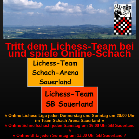
Tritt dem Lichess-Team bei
und spiele Online-Schach
⭐ Online-Lichess-Liga jeden Donnerstag und Sonntag um 20:00 Uhr
im Team Schach-Arena Sauerland ⭐
⭐ Online-Schnellschach jeden Samstag um 16:00 Uhr SB Sauerland
⭐
⭐ Online-Blitz jeden Sonntag um 13:30 Uhr SB Sauerland ⭐