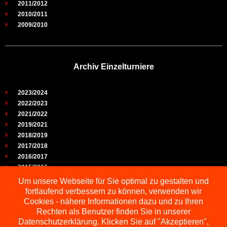
2011/2012
2010/2011
2009/2010
Archiv Einzelturniere
2023/2024
2022/2023
2021/2022
2019/2021
2018/2019
2017/2018
2016/2017
2015/2016
2014/2015
Um unsere Webseite für Sie optimal zu gestalten und
2013/2014
fortlaufend verbessern zu können, verwenden wir
2012/2013
Cookies - nähere Informationen dazu und zu Ihren
2011/2012
Rechten als Benutzer finden Sie in unserer
2010/2011
Datenschutzerklärung. Klicken Sie auf "Akzeptieren",