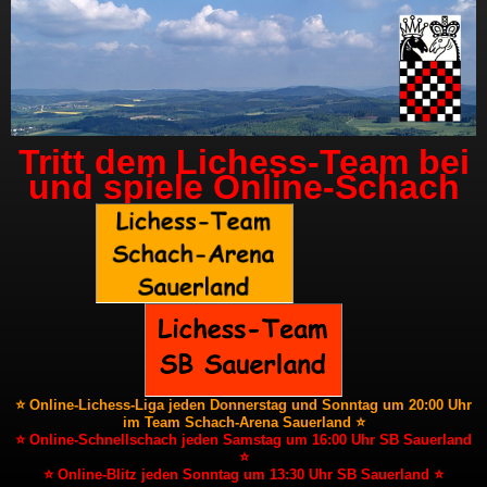
Tritt dem Lichess-Team bei
und spiele Online-Schach
⭐ Online-Lichess-Liga jeden Donnerstag und Sonntag um 20:00 Uhr
im Team Schach-Arena Sauerland ⭐
⭐ Online-Schnellschach jeden Samstag um 16:00 Uhr SB Sauerland
⭐
⭐ Online-Blitz jeden Sonntag um 13:30 Uhr SB Sauerland ⭐