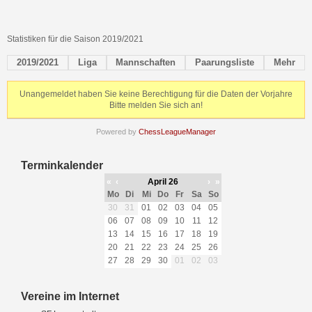
Statistiken für die Saison 2019/2021
2019/2021
Liga
Mannschaften
Paarungsliste
Mehr
Unangemeldet haben Sie keine Berechtigung für die Daten der Vorjahre
Bitte melden Sie sich an!
Powered by
ChessLeagueManager
Terminkalender
«
‹
April 26
›
»
Mo
Di
Mi
Do
Fr
Sa
So
30
31
01
02
03
04
05
06
07
08
09
10
11
12
13
14
15
16
17
18
19
20
21
22
23
24
25
26
27
28
29
30
01
02
03
Vereine im Internet