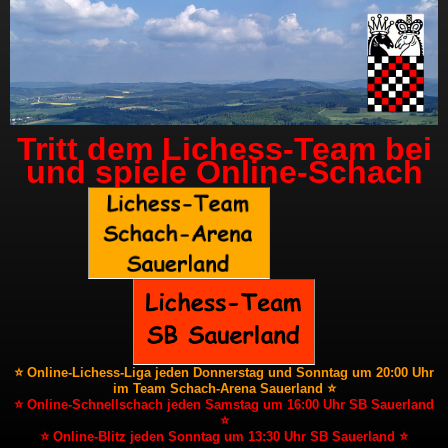
Tritt dem Lichess-Team bei
und spiele Online-Schach
⭐ Online-Lichess-Liga jeden Donnerstag und Sonntag um 20:00 Uhr
im Team Schach-Arena Sauerland ⭐
⭐ Online-Schnellschach jeden Samstag um 16:00 Uhr SB Sauerland
⭐
⭐ Online-Blitz jeden Sonntag um 13:30 Uhr SB Sauerland ⭐