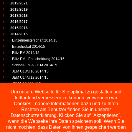
2019/2021
2018/2019
2017/2018
2016/2017
2015/2016
2014/2015
Einzelmeisterschaft 2014/15
Einzelpokal 2014/15
Blitz-EM 2014/15
Blitz-EM - Entscheidung 2014/15
Schnell-EM & -JEM 2014/15
JEM U18/U16 2014/15
JEM U14/U12 2014/15
JEM U10 2014/15
JEP U25 2014/15
Um unsere Webseite für Sie optimal zu gestalten und
2013/2014
fortlaufend verbessern zu können, verwenden wir
2012/2013
Cookies - nähere Informationen dazu und zu Ihren
2011/2012
Rechten als Benutzer finden Sie in unserer
2010/2011
Datenschutzerklärung. Klicken Sie auf "Akzeptieren",
wenn die Webseite Ihre Daten speichern soll. Wenn Sie
2009/2010
nicht möchten, dass Daten von Ihnen gespeichert werden