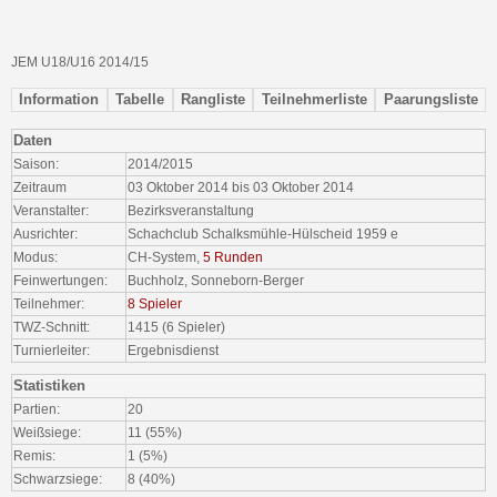
JEM U18/U16 2014/15
Information
Tabelle
Rangliste
Teilnehmerliste
Paarungsliste
Daten
Saison:
2014/2015
Zeitraum
03 Oktober 2014 bis 03 Oktober 2014
Veranstalter:
Bezirksveranstaltung
Ausrichter:
Schachclub Schalksmühle-Hülscheid 1959 e
Modus:
CH-System,
5 Runden
Feinwertungen:
Buchholz, Sonneborn-Berger
Teilnehmer:
8 Spieler
TWZ-Schnitt:
1415 (6 Spieler)
Turnierleiter:
Ergebnisdienst
Statistiken
Partien:
20
Weißsiege:
11 (55%)
Remis:
1 (5%)
Schwarzsiege:
8 (40%)