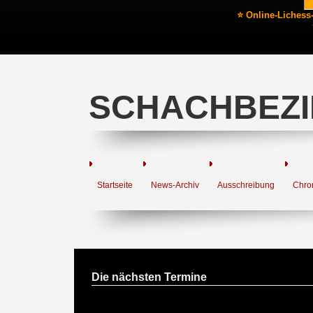
⭐ Online-Lichess
SCHACHBEZI
Startseite
News-Archiv
Ausschreibung
Chro
Die nächsten Termine