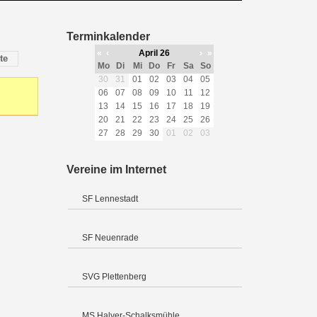
Terminkalender
«
‹
April 26
›
»
te
Mo
Di
Mi
Do
Fr
Sa
So
30
31
01
02
03
04
05
06
07
08
09
10
11
12
13
14
15
16
17
18
19
20
21
22
23
24
25
26
27
28
29
30
01
02
03
Vereine im Internet
SF Lennestadt
SF Neuenrade
SVG Plettenberg
MS Halver-Schalksmühle