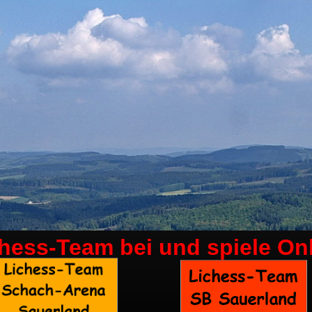
chess-Team bei
und spiele On