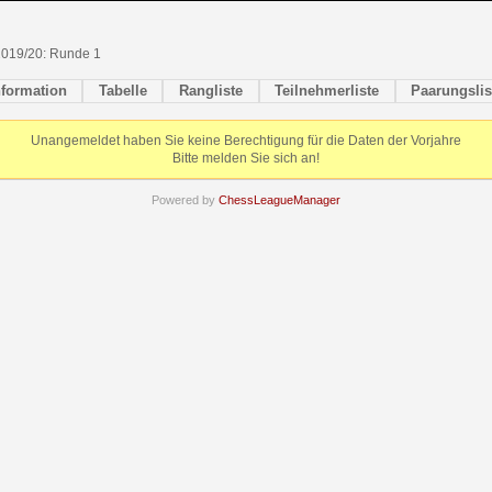
2019/20: Runde 1
nformation
Tabelle
Rangliste
Teilnehmerliste
Paarungslis
Unangemeldet haben Sie keine Berechtigung für die Daten der Vorjahre
Bitte melden Sie sich an!
Powered by
ChessLeagueManager