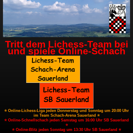
Tritt dem Lichess-Team bei
und spiele Online-Schach
⭐ Online-Lichess-Liga jeden Donnerstag und Sonntag um 20:00 Uhr
im Team Schach-Arena Sauerland ⭐
⭐ Online-Schnellschach jeden Samstag um 16:00 Uhr SB Sauerland
⭐
⭐ Online-Blitz jeden Sonntag um 13:30 Uhr SB Sauerland ⭐