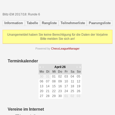
Blitz-EM 2017/18: Runde 6
Information
Tabelle
Rangliste
Teilnehmerliste
Paarungsliste
Unangemeldet haben Sie keine Berechtigung für die Daten der Vorjahre
Bitte melden Sie sich an!
Powered by
ChessLeagueManager
Terminkalender
«
‹
April 26
›
»
Mo
Di
Mi
Do
Fr
Sa
So
30
31
01
02
03
04
05
06
07
08
09
10
11
12
13
14
15
16
17
18
19
20
21
22
23
24
25
26
27
28
29
30
01
02
03
Vereine im Internet