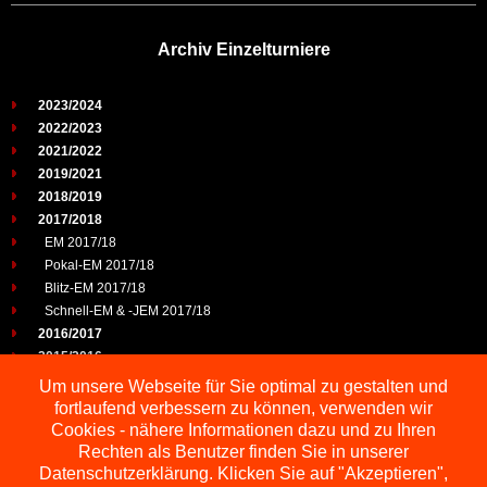
Archiv Einzelturniere
2023/2024
2022/2023
2021/2022
2019/2021
2018/2019
2017/2018
EM 2017/18
Pokal-EM 2017/18
Blitz-EM 2017/18
Schnell-EM & -JEM 2017/18
2016/2017
2015/2016
2014/2015
Um unsere Webseite für Sie optimal zu gestalten und
2013/2014
fortlaufend verbessern zu können, verwenden wir
2012/2013
Cookies - nähere Informationen dazu und zu Ihren
2011/2012
Rechten als Benutzer finden Sie in unserer
2010/2011
Datenschutzerklärung. Klicken Sie auf "Akzeptieren",